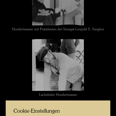
Hundertwasser mit Präsidenten des Senegal Leopold S. Senghor
Lächelnder Hundertwasser
Cookie-Einstellungen