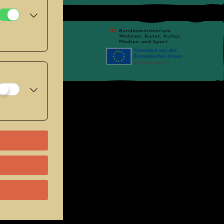
pressum
.