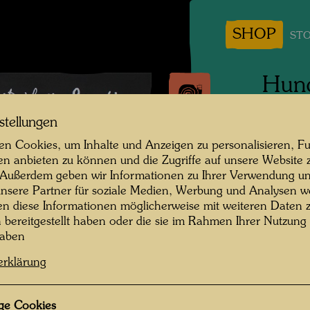
SHOP
STO
Hun
stellungen
Lengmo
n Cookies, um Inhalte und Anzeigen zu personalisieren, Fu
Fotogra
en anbieten zu können und die Zugriffe auf unsere Website 
 Außerdem geben wir Informationen zu Ihrer Verwendung un
ekannt Unknown © Günter DIETZ GmbH
Copyrig
nsere Partner für soziale Medien, Werbung und Analysen we
OFFIZIN
en diese Informationen möglicherweise mit weiteren Daten
n bereitgestellt haben oder die sie im Rahmen Ihrer Nutzung
haben
erklärung
 1970er-Jahren
ge Cookies
 öffnen