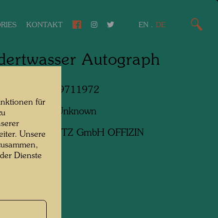
RIES
KONTAKT
EN
.
DE
dertwasser Autograph
os, Bayern, 19711972
nktionen für
f:
Unbekannt Unknown
zu
serer
ht:
Günter DIETZ GmbH OFFIZIN
iter. Unsere
 zusammen,
 der Dienste