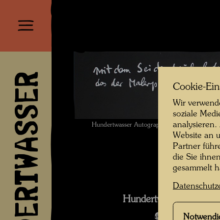
HUNDERTWASSER
Cookie-Ein
Wir verwende
soziale Medi
analysieren.
Hundertwasser Autograph , Fotograf: Unb
Website an u
Partner führ
die Sie ihne
gesammelt 
Datenschutz
Hundertwasser in den
Notwendi
Bildergalerie