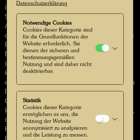
Datenschutzerklärung
ihr verbundenen Firmen die Genehmigung,
Sie von Zeit zu Zeit über die aktuellen
Notwendige Cookies
Aktivitäten und Produkte zu informieren,
Cookies dieser Kategorie sind
die von der Hundertwasser Gemeinnützigen
für die Grundfunktionen der
Website erforderlich. Sie
Privatstiftung oder mit ihr verbundenen
dienen der sicheren und
Firmen angeboten werden. Sie können
bestimmungsgemäßen
jedoch immer darauf hinweisen, dass Sie
Nutzung und sind daher nicht
deaktivierbar.
keine weiteren Informationen mehr
erhalten möchten. Wenn Sie keine weiteren
Informationen von der Hundertwasser
Gemeinnützigen Privatstiftung wünschen,
Statistik
Cookies dieser Kategorie
können Sie den Service jederzeit stornieren,
ermöglichen es uns, die
in dem Sie eine E-Mail über die
Nutzung der Website
anonymisiert zu analysieren
Kontaktseite senden. Die Hundertwasser
und die Leistung zu messen.
Gemeinnützige Privatstiftung wird keine