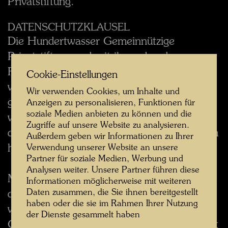
Privatstiftung.
DATENSCHUTZKLAUSEL
Die Hundertwasser Gemeinnützige
Privatstiftung und mit ihr verbundene
Firmen behandeln die Besucherdaten der
Cookie-Einstellungen
website www.hundertwasser.com mit
Wir verwenden Cookies, um Inhalte und
größter Sorgfalt. Folglich wurde die website
Anzeigen zu personalisieren, Funktionen für
soziale Medien anbieten zu können und die
www.hundertwasser.com in Hinblick auf
Zugriffe auf unsere Website zu analysieren.
den Schutz der persönlichen Daten auf dem
Außerdem geben wir Informationen zu Ihrer
höchst möglichen Standard eingerichtet.
Verwendung unserer Website an unsere
Partner für soziale Medien, Werbung und
Analysen weiter. Unsere Partner führen diese
Mit der Angabe auf dieser website, dass Sie
Informationen möglicherweise mit weiteren
Daten zusammen, die Sie ihnen bereitgestellt
den Erhalt von Informationen per E-Mail
haben oder die sie im Rahmen Ihrer Nutzung
wünschen, geben Sie der Hundertwasser
der Dienste gesammelt haben
Gemeinnützigen Privatstiftung und/oder mit