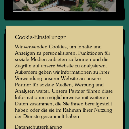
Cookie-Einstellungen
Stories
Wir verwenden Cookies, um Inhalte und
Anzeigen zu personalisieren, Funktionen für
soziale Medien anbieten zu können und die
28. März 2026
Zugriffe auf unsere Website zu analysieren.
Ausstellung am Bodensee
Außerdem geben wir Informationen zu Ihrer
Verwendung unserer Website an unsere
Partner für soziale Medien, Werbung und
25. März 2026
Analysen weiter. Unsere Partner führen diese
HUNDERTWASSER FÜR DIE ZUKUNFT -
Informationen möglicherweise mit weiteren
Zweite Auflage
Daten zusammen, die Sie ihnen bereitgestellt
haben oder die sie im Rahmen Ihrer Nutzung
der Dienste gesammelt haben
10. Januar 2026
Datenschutzerklärung