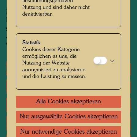
bestimmungsgemäßen
Nutzung und sind daher nicht
Mixed media: Aquarell auf Papier, mit
deaktivierbar.
Polyvinylacetat und Tapetenkleister auf Leinen
geklebt, fertig gemalt mit Grundierung, Öl und
Aluminiumfolie, die mit Pattex aufgeklebt
Statistik
wurde
Cookies dieser Kategorie
ermöglichen es uns, die
Nutzung der Website
Einzelausstellungen
anonymisiert zu analysieren
und die Leistung zu messen.
Gruppenausstellungen
Alle Cookies akzeptieren
Literatur: Monographien
Nur ausgewählte Cookies akzeptieren
Literatur: Ausstellungskataloge
Nur notwendige Cookies akzeptieren