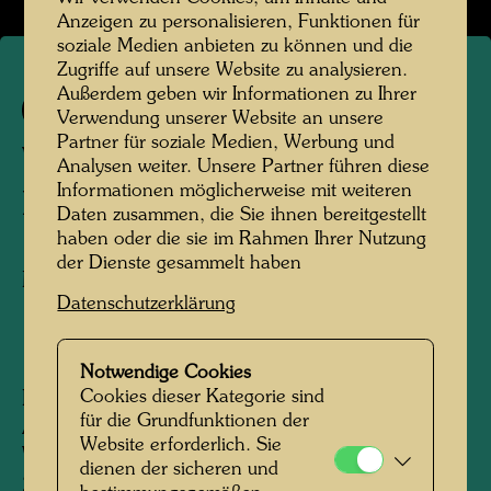
Anzeigen zu personalisieren, Funktionen für
soziale Medien anbieten zu können und die
Zugriffe auf unsere Website zu analysieren.
Außerdem geben wir Informationen zu Ihrer
727
Verwendung unserer Website an unsere
Partner für soziale Medien, Werbung und
WINTER WALK IN
Analysen weiter. Unsere Partner führen diese
Informationen möglicherweise mit weiteren
HARMANSCHLAG
Daten zusammen, die Sie ihnen bereitgestellt
haben oder die sie im Rahmen Ihrer Nutzung
der Dienste gesammelt haben
Mixed media
Datenschutzerklärung
1978
Notwendige Cookies
Cookies dieser Kategorie sind
Painted in Harmanschlag, Waldviertel, Lower
für die Grundfunktionen der
Austria, February 1973 - Hahnsäge,
Website erforderlich. Sie
Waldviertel, February 1978
dienen der sicheren und
220 mm x 310 mm