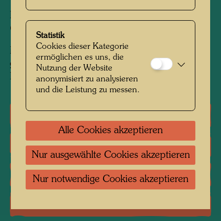
Painted at Hahnsäge, New Year's 1968/69
610 mm x 730 mm
Statistik
Cookies dieser Kategorie
Mixed media: Eitempera und Öl auf Papier,
ermöglichen es uns, die
grundiert mit Kreide und Polyvinyl; mit
Nutzung der Website
Polyvinyl auf Jute aufgezogen
anonymisiert zu analysieren
und die Leistung zu messen.
Gruppenausstellungen
Alle Cookies akzeptieren
Literatur: Monographien
Nur ausgewählte Cookies akzeptieren
Literatur: Ausstellungskataloge
Nur notwendige Cookies akzeptieren
Literatur: Verschiedene