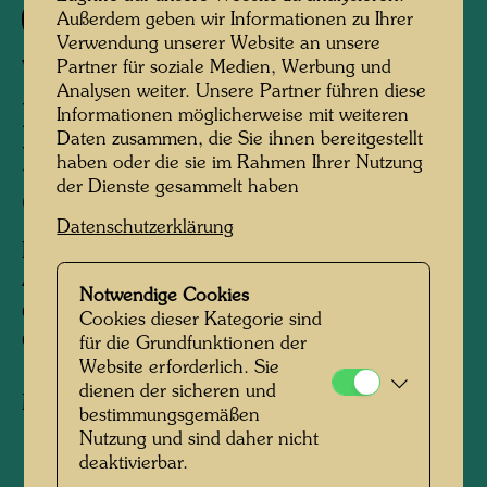
685
Außerdem geben wir Informationen zu Ihrer
Verwendung unserer Website an unsere
WENN DU ÜBER DIE
Partner für soziale Medien, Werbung und
Analysen weiter. Unsere Partner führen diese
FELDER GEHST, KOMMST
Informationen möglicherweise mit weiteren
Daten zusammen, die Sie ihnen bereitgestellt
DU NACH
haben oder die sie im Rahmen Ihrer Nutzung
der Dienste gesammelt haben
GROSSWEISSENBACH
Datenschutzerklärung
IF YOU GO ACROSS THE FIELDS YOU
ARRIVE AT GROSSWEISSENBACH
Notwendige Cookies
QUAND ON TRAVERS LES CHAMPS,
Cookies dieser Kategorie sind
ON ARRIVE A GROSSWEISSENBACH
für die Grundfunktionen der
Website erforderlich. Sie
dienen der sicheren und
Mixed media
bestimmungsgemäßen
Nutzung und sind daher nicht
deaktivierbar.
1969