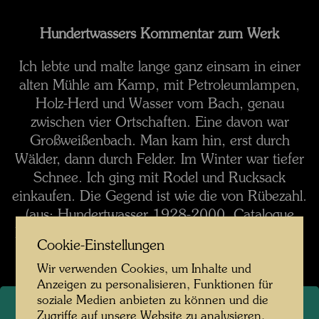
Hundertwassers Kommentar zum Werk
Ich lebte und malte lange ganz einsam in einer
alten Mühle am Kamp, mit Petroleumlampen,
Holz-Herd und Wasser vom Bach, genau
zwischen vier Ortschaften. Eine davon war
Großweißenbach. Man kam hin, erst durch
Wälder, dann durch Felder. Im Winter war tiefer
Schnee. Ich ging mit Rodel und Rucksack
einkaufen. Die Gegend ist wie die von Rübezahl.
(aus: Hundertwasser 1928-2000, Catalogue
Raisonné, Bd. 2, Taschen, Köln 2002, S. 538)
Cookie-Einstellungen
Wir verwenden Cookies, um Inhalte und
Anzeigen zu personalisieren, Funktionen für
soziale Medien anbieten zu können und die
Zugriffe auf unsere Website zu analysieren.