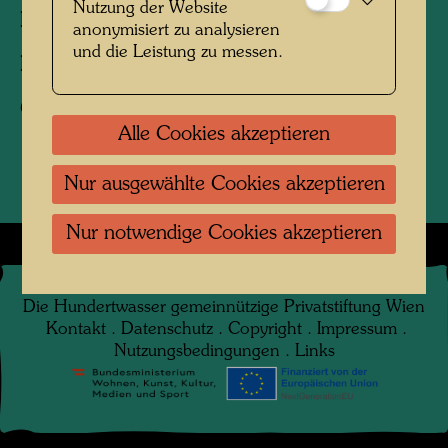
Nutzung der Website
Personen am Foto:
Dietmar Schönherr
anonymisiert zu analysieren
und die Leistung zu messen.
Fotograf:
Unbekannt Unknown
Copyright:
Hundertwasser Archiv
Alle Cookies akzeptieren
Nur ausgewählte Cookies akzeptieren
Nur notwendige Cookies akzeptieren
©
2026
Die Hundertwasser gemeinnützige Privatstiftung Wien
Kontakt
.
Datenschutz
.
Copyright
.
Impressum
.
Nutzungsbedingungen
.
Links