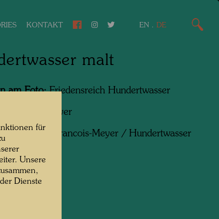
RIES
KONTAKT
EN
.
DE
ertwasser malt
n am Foto:
Friedensreich Hundertwasser
f:
Francois Meyer
nktionen für
ht:
Nachlass Francois-Meyer / Hundertwasser
zu
serer
iter. Unsere
 zusammen,
 der Dienste