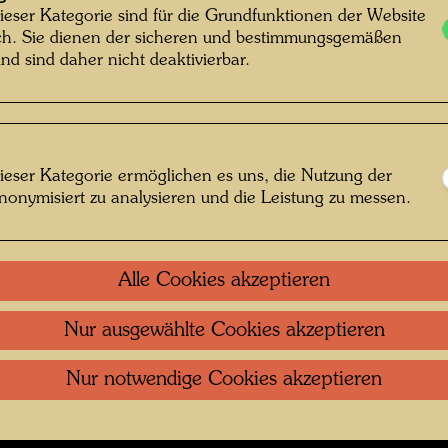
ieser Kategorie sind für die Grundfunktionen der Website
ich. Sie dienen der sicheren und bestimmungsgemäßen
af: Presse Foto Kraufmann Scheerer ©
nd sind daher nicht deaktivierbar.
Pressefoto Kraufmann Scheerer
ieser Kategorie ermöglichen es uns, die Nutzung der
 1970er-Jahren
nonymisiert zu analysieren und die Leistung zu messen.
 öffnen
Alle Cookies akzeptieren
Kontakt
.
Datenschutz
.
Copyright
.
Im
ftung Wien
Nutzungsbedingungen
.
Links
Nur ausgewählte Cookies akzeptieren
Nur notwendige Cookies akzeptieren