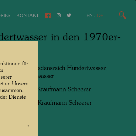
RIES
KONTAKT
EN
.
DE
ertwasser in den 1970er-
ren
nktionen für
n am Foto:
Friedensreich Hundertwasser,
zu
sreich Hundertwasser
serer
iter. Unsere
f:
Presse Foto Kraufmann Scheerer
 zusammen,
 der Dienste
ht:
Pressefoto Kraufmann Scheerer