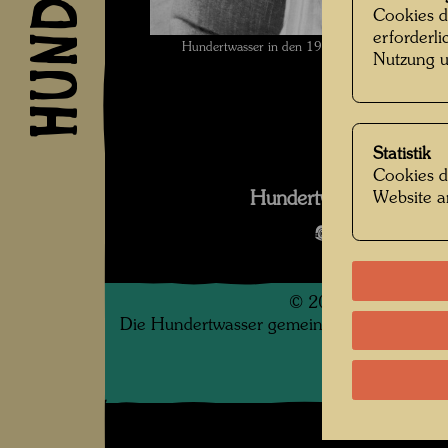
Cookies d
erforderl
Hundertwasser in den 1970er-Jahren , Fotogr
Nutzung u
Statistik
Cookies d
Hundertwasser in den
Website a
Bildergalerie
©
2026
Die Hundertwasser gemeinnützige Privatsti
.