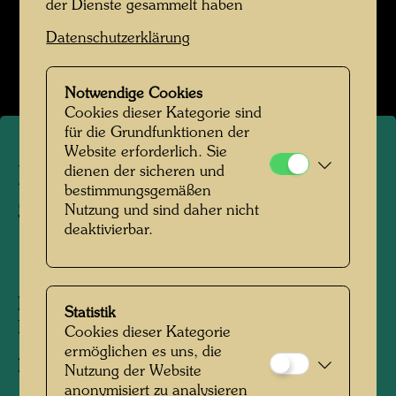
der Dienste gesammelt haben
Hundertwasser in den 1970er-Jahren
Datenschutzerklärung
Bildergalerie öffnen
Notwendige Cookies
Cookies dieser Kategorie sind
für die Grundfunktionen der
Website erforderlich. Sie
Hundertwasser mit Peter
dienen der sicheren und
bestimmungsgemäßen
Schamoni
Nutzung und sind daher nicht
deaktivierbar.
1972
Personen am Foto:
Friedensreich
Statistik
Hundertwasser, Peter Schamoni
Cookies dieser Kategorie
ermöglichen es uns, die
Fotograf:
Unbekannt Unknown
Nutzung der Website
anonymisiert zu analysieren