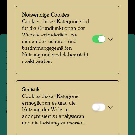
Hundertwasser in den 1970er-Jahren
Bildergalerie öffnen
Notwendige Cookies
Cookies dieser Kategorie sind
für die Grundfunktionen der
Website erforderlich. Sie
dienen der sicheren und
bestimmungsgemäßen
Hundertwassers erster
Nutzung und sind daher nicht
deaktivierbar.
Besuch des Giardino Eden
Venedig, 1979
Statistik
Cookies dieser Kategorie
Fotograf:
Unbekannt Unknown
ermöglichen es uns, die
Nutzung der Website
Copyright:
Hundertwasser Archiv
anonymisiert zu analysieren
und die Leistung zu messen.