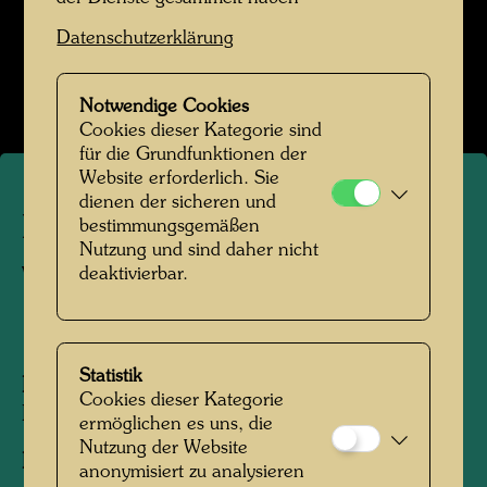
Datenschutzerklärung
Hundertwasser in den 1970er-Jahren
Bildergalerie öffnen
Notwendige Cookies
Cookies dieser Kategorie sind
für die Grundfunktionen der
Website erforderlich. Sie
dienen der sicheren und
Hundertwasser fotografiert
bestimmungsgemäßen
Nutzung und sind daher nicht
von Manfred Bockelmann
deaktivierbar.
1972
Statistik
Personen am Foto:
Friedensreich
Cookies dieser Kategorie
Hundertwasser
ermöglichen es uns, die
Nutzung der Website
Fotograf:
Manfred Bockelmann
anonymisiert zu analysieren