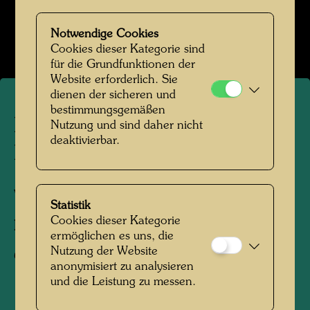
Hundertwasser in den 1970er-Jahren
Bildergalerie öffnen
Notwendige Cookies
Cookies dieser Kategorie sind
für die Grundfunktionen der
Website erforderlich. Sie
dienen der sicheren und
bestimmungsgemäßen
Hundertwassers erster
Nutzung und sind daher nicht
deaktivierbar.
Besuch des Giardino Eden
Venedig, 1979
Statistik
Cookies dieser Kategorie
Fotograf:
Unbekannt Unknown
ermöglichen es uns, die
Nutzung der Website
Copyright:
Hundertwasser Archiv
anonymisiert zu analysieren
und die Leistung zu messen.