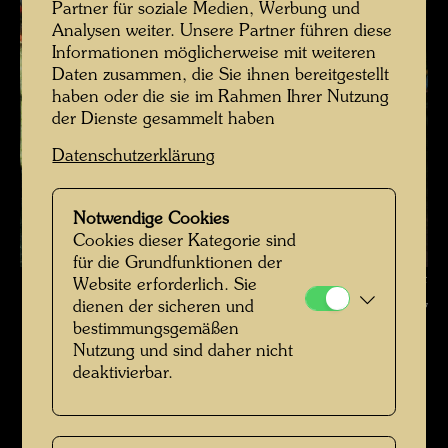
Partner für soziale Medien, Werbung und
Analysen weiter. Unsere Partner führen diese
Informationen möglicherweise mit weiteren
Daten zusammen, die Sie ihnen bereitgestellt
haben oder die sie im Rahmen Ihrer Nutzung
der Dienste gesammelt haben
Datenschutzerklärung
Notwendige Cookies
Cookies dieser Kategorie sind
für die Grundfunktionen der
Hundertwassers erster Besuch des Giardino Eden , Fotograf: Unbekannt
Website erforderlich. Sie
Unknown © Hundertwasser Archiv
dienen der sicheren und
bestimmungsgemäßen
Hundertwasser in den 1970er-Jahren
Nutzung und sind daher nicht
deaktivierbar.
Bildergalerie öffnen