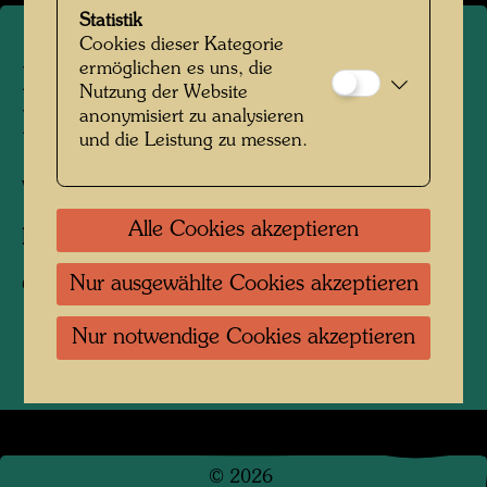
Statistik
Cookies dieser Kategorie
ermöglichen es uns, die
Hundertwassers erster
Nutzung der Website
anonymisiert zu analysieren
Besuch des Giardino Eden
und die Leistung zu messen.
Venedig, 1979
Alle Cookies akzeptieren
Fotograf:
Unbekannt Unknown
Nur ausgewählte Cookies akzeptieren
Copyright:
Hundertwasser Archiv
Nur notwendige Cookies akzeptieren
©
2026