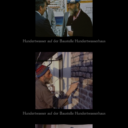
Hundertwasser auf der Baustelle Hundertwasserhaus
Hundertwasser auf der Baustelle Hundertwasserhaus