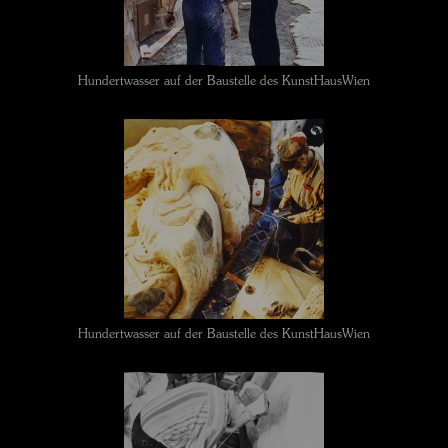
Hundertwasser auf der Baustelle des KunstHausWien
Hundertwasser auf der Baustelle des KunstHausWien