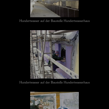
Hundertwasser auf der Baustelle Hundertwasserhaus
Hundertwasser auf der Baustelle Hundertwasserhaus