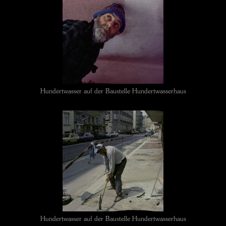
Hundertwasser auf der Baustelle Hundertwasserhaus
Hundertwasser auf der Baustelle Hundertwasserhaus