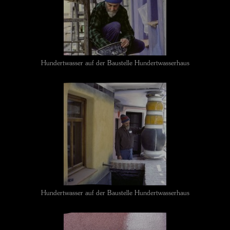
Hundertwasser auf der Baustelle Hundertwasserhaus
Hundertwasser auf der Baustelle Hundertwasserhaus