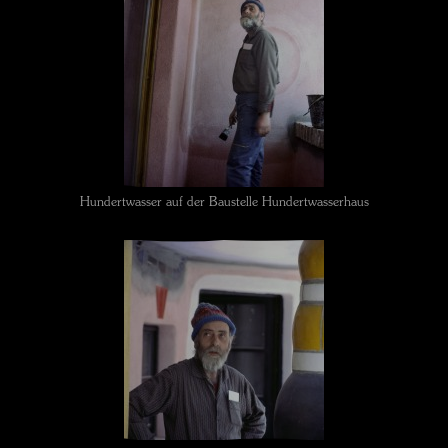
Hundertwasser auf der Baustelle Hundertwasserhaus