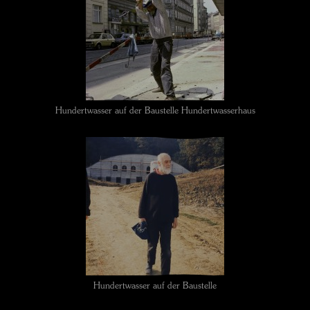
Hundertwasser auf der Baustelle Hundertwasserhaus
Hundertwasser auf der Baustelle