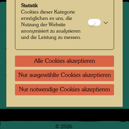
Statistik
Cookies dieser Kategorie
ermöglichen es uns, die
Hundertwasser auf der
Nutzung der Website
anonymisiert zu analysieren
Baustelle Hundertwasserhaus
und die Leistung zu messen.
Wien, 1985
Alle Cookies akzeptieren
Fotograf:
Gerhard Krömer
Nur ausgewählte Cookies akzeptieren
Copyright:
Hundertwasser Archiv
Nur notwendige Cookies akzeptieren
©
2026