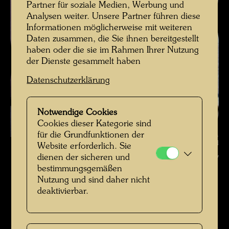
Partner für soziale Medien, Werbung und
Analysen weiter. Unsere Partner führen diese
Informationen möglicherweise mit weiteren
Daten zusammen, die Sie ihnen bereitgestellt
haben oder die sie im Rahmen Ihrer Nutzung
der Dienste gesammelt haben
Datenschutzerklärung
Notwendige Cookies
Cookies dieser Kategorie sind
für die Grundfunktionen der
Hundertwasser auf der Baustelle Hundertwasserhaus , Fotograf: Gerhard
Website erforderlich. Sie
dienen der sicheren und
Krömer © Hundertwasser Archiv
bestimmungsgemäßen
Hundertwasser auf der Baustelle
Nutzung und sind daher nicht
deaktivierbar.
Bildergalerie öffnen