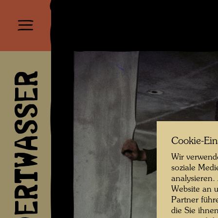
HUNDERTWASSER
Cookie-Ein
Wir verwende
soziale Medi
analysieren.
Website an u
Partner führ
die Sie ihne