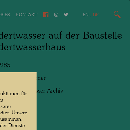
RIES
KONTAKT
EN
.
DE
ertwasser auf der Baustelle
dertwasserhaus
1985
f:
Gerhard Krömer
ht:
Hundertwasser Archiv
nktionen für
zu
serer
iter. Unsere
 zusammen,
 der Dienste