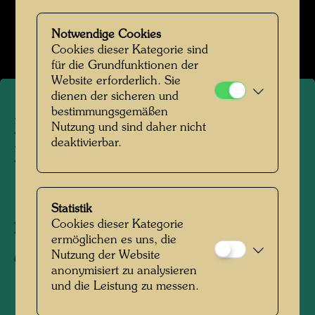
Hundertwasser auf der Baustelle
Bildergalerie öffnen
Notwendige Cookies
Cookies dieser Kategorie sind
für die Grundfunktionen der
Website erforderlich. Sie
dienen der sicheren und
bestimmungsgemäßen
Hundertwasser auf der
Nutzung und sind daher nicht
deaktivierbar.
Baustelle
1991
Statistik
Cookies dieser Kategorie
Fotograf:
Unbekannt Unknown
ermöglichen es uns, die
Nutzung der Website
Copyright:
Hundertwasser Archiv
anonymisiert zu analysieren
und die Leistung zu messen.