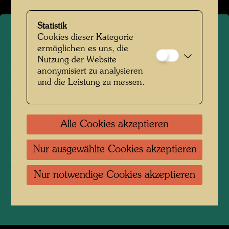
Statistik
Cookies dieser Kategorie
Hundertwasser auf der
ermöglichen es uns, die
Nutzung der Website
Baustelle des
anonymisiert zu analysieren
und die Leistung zu messen.
KunstHausWien
1991
Alle Cookies akzeptieren
Fotograf:
Unbekannt Unknown
Nur ausgewählte Cookies akzeptieren
Copyright:
Hundertwasser Archiv
Nur notwendige Cookies akzeptieren