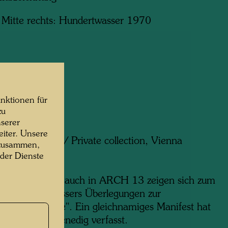
t Mitte rechts: Hundertwasser 1970
m x 220 mm
nktionen für
uf Papier
zu
serer
ng:
iter. Unsere
ammlung Wien / Private collection, Vienna
 zusammen,
 der Dienste
tion:
em Entwurf wie auch in ARCH 13 zeigen sich zum
Mal Hundertwassers Überlegungen zur
dung der Städte". Ein gleichnamiges Manifest hat
ärz 1971 in Venedig verfasst.