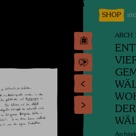
SHOP
STO
ARCH 
ENT
VIE
GEM
WÄL
WO
DER
WÄ
Archite