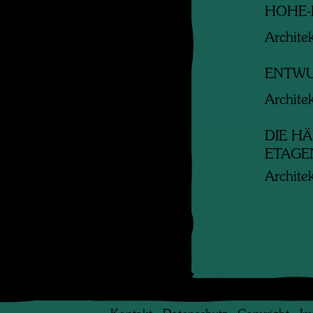
HOHE-
Archite
ENTWU
Archite
DIE H
ETAG
Archite