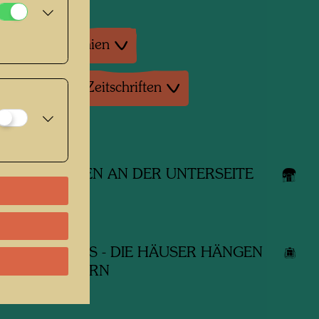
tur: Monographien
tur: Magazine, Zeitschriften
dene Werke
ÄUSER HÄNGEN AN DER UNTERSEITE
IESEN
media
WIESEN-HAUS - DIE HÄUSER HÄNGEN
R DEN WÄLDERN
kturmodell