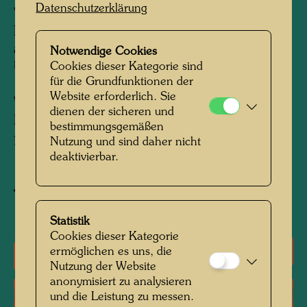
Datenschutzerklärung
Vizepräsident der Cousteau Society. Alle
Einnahmen aus dem Verkauf der Poster flossen
an die Umweltorganisationen.
Anläßlich der
Notwendige Cookies
Cookies dieser Kategorie sind
Übergabe wurde in San Francisco vom 5. bis
für die Grundfunktionen der
11. Dezember 1982 die HUNDERTWASSER
Website erforderlich. Sie
WOCHE durch Dianne Feinstein,
dienen der sicheren und
Bürgermeisterin der Stadt San Francisco,
bestimmungsgemäßen
proklamiert.
Nutzung und sind daher nicht
deaktivierbar.
Objekt zum Werk kaufen
Statistik
Cookies dieser Kategorie
ermöglichen es uns, die
Einzelausstellungen
Nutzung der Website
anonymisiert zu analysieren
Literatur: Monographien
und die Leistung zu messen.