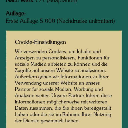
Nach Werk
777 (Adaptation)
Auflage:
Erste Auflage 5.000 (Nachdrucke unlimitiert)
Information:
Cookie-Einstellungen
Die Umweltaktion wurde initiiert von Fred
Wir verwenden Cookies, um Inhalte und
Banks, Harcourts Gallery, San Francisco,
Anzeigen zu personalisieren, Funktionen für
anläßlich einer Hundertwasser-Ausstellung im
soziale Medien anbieten zu können und die
Jahr 1981. Die Übergabe der zwei von
Zugriffe auf unsere Website zu analysieren.
Hundertwasser gestifteten Originalposter Save
Außerdem geben wir Informationen zu Ihrer
the Whales an Greenpeace Pacific Southwest
Verwendung unserer Website an unsere
und Save the Seas an die Jacques Cousteau
Partner für soziale Medien, Werbung und
Analysen weiter. Unsere Partner führen diese
Gesellschaft (Cousteau Society, Norfolk)
Informationen möglicherweise mit weiteren
erfolgte am 11. Dezember 1982 im West
Daten zusammen, die Sie ihnen bereitgestellt
Plaza, Ghirardelli Square, in Anwesenheit von
haben oder die sie im Rahmen Ihrer Nutzung
Leonard Post, Präsident von Greenpeace
der Dienste gesammelt haben
Pacific Southwest, und Jean-Michel Cousteau,