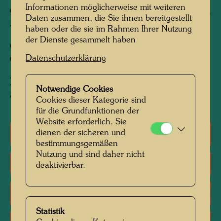
Informationen möglicherweise mit weiteren
Offsetdruck in 8 Farben mit Metallprägungen in
Daten zusammen, die Sie ihnen bereitgestellt
3 Farben
haben oder die sie im Rahmen Ihrer Nutzung
der Dienste gesammelt haben
Gedruckt von:
B. Wörner, Rutesheim,
Datenschutzerklärung
Germany
Nach Werk
Adaptation and collage after work
Notwendige Cookies
875 and work 936
Cookies dieser Kategorie sind
für die Grundfunktionen der
Website erforderlich. Sie
dienen der sicheren und
Einzelausstellungen
bestimmungsgemäßen
Nutzung und sind daher nicht
Literatur: Monographien
deaktivierbar.
Literatur: Ausstellungskataloge
Statistik