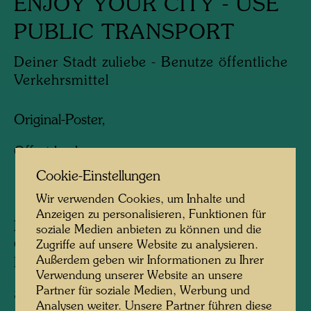
ENJOY YOUR CITY - USE
PUBLIC TRANSPORT
Deiner Stadt zuliebe - Benutze öffentliche
Verkehrsmittel
Original-Poster,
Offsetdruck
Cookie-Einstellungen
1998
Wir verwenden Cookies, um Inhalte und
Anzeigen zu personalisieren, Funktionen für
Herausgegeben von:
Gruener Janura AG,
soziale Medien anbieten zu können und die
Glarus, for UITP, International Association of
Zugriffe auf unsere Website zu analysieren.
Außerdem geben wir Informationen zu Ihrer
Public Transport, Brussels (repr.)
Verwendung unserer Website an unsere
Partner für soziale Medien, Werbung und
840 mm x 594 mm
Analysen weiter. Unsere Partner führen diese