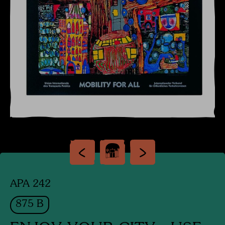
APA 242
875 B