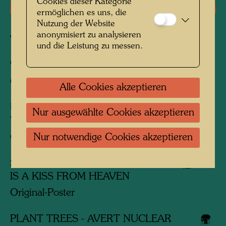
Reproduktionen, Kunstdrucke
Cookies dieser Kategorie
ermöglichen es uns, die
Nutzung der Website
anonymisiert zu analysieren
Verbundene Werke
und die Leistung zu messen.
CHILDREN AND THE ENVIRONMENT
Original-Poster
Alle Cookies akzeptieren
USE PUBLIC TRANSPORT - SAVE
Nur ausgewählte Cookies akzeptieren
THE CITY
Original-Poster, Offsetdruck
Nur notwendige Cookies akzeptieren
SAVE THE RAIN - EACH RAINDROP
IS A KISS FROM HEAVEN
Original-Poster
PLANT TREES - AVERT NUCLEAR