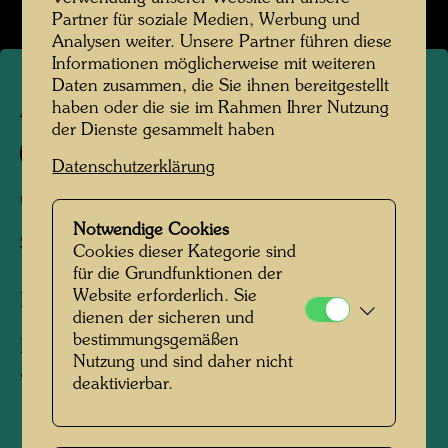
Partner für soziale Medien, Werbung und
Analysen weiter. Unsere Partner führen diese
Informationen möglicherweise mit weiteren
Daten zusammen, die Sie ihnen bereitgestellt
haben oder die sie im Rahmen Ihrer Nutzung
APA 241
der Dienste gesammelt haben
875 A
Datenschutzerklärung
CROSSROADS
Notwendige Cookies
STRASSENKREUZUNG
Cookies dieser Kategorie sind
für die Grundfunktionen der
Website erforderlich. Sie
Bibelillustration
dienen der sicheren und
bestimmungsgemäßen
Hundertwasser Bibel, Augsburg, 1995, AT, p.
Nutzung und sind daher nicht
852
deaktivierbar.