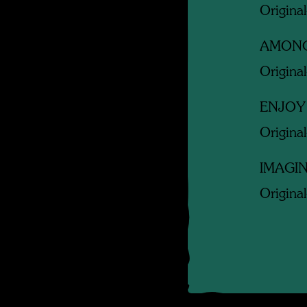
Original
AMONG
Original
ENJOY
Original
IMAGI
Original