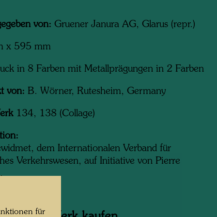
egeben von:
Gruener Janura AG, Glarus (repr.)
m x 595 mm
ruck in 8 Farben mit Metallprägungen in 2 Farben
t von:
B. Wörner, Rutesheim, Germany
erk
134, 138 (Collage)
tion:
widmet, dem Internationalen Verband für
ches Verkehrswesen, auf Initiative von Pierre
.
nktionen für
jekt zum Werk kaufen