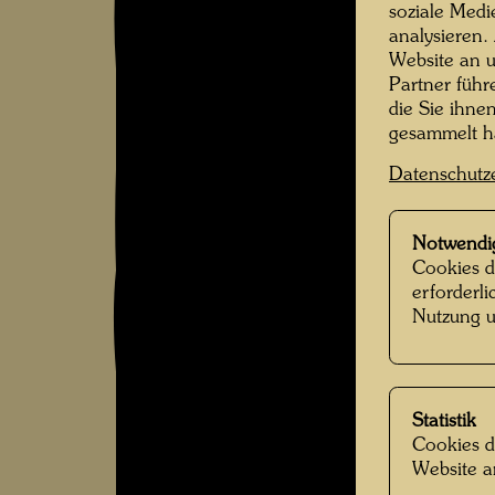
soziale Medi
analysieren.
Website an u
Partner führ
die Sie ihne
gesammelt 
Datenschutz
Notwendi
Cookies d
erforderl
Nutzung u
Statistik
Cookies d
Website a