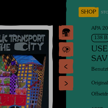
SHOP
STO
APA 20
138 B
USE
SAV
Benutzt
Original
Offsetd