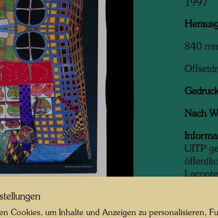
1997
Herausg
840 m
Offsetd
Gedruck
Nach W
Informa
UITP ge
öffentli
Laconte
stellungen
n Cookies, um Inhalte und Anzeigen zu personalisieren, Fu
Ob