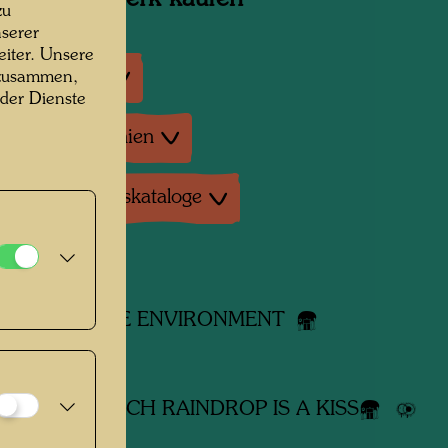
zu
serer
iter. Unsere
ausstellungen
 zusammen,
 der Dienste
tur: Monographien
tur: Ausstellungskataloge
dene Werke
REN AND THE ENVIRONMENT
-Poster
HE RAIN - EACH RAINDROP IS A KISS
 HEAVEN