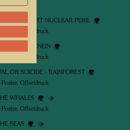
-Poster
 TREES - AVERT NUCLEAR PERIL
-Poster, Offsetdruck
ENDLÖSUNG NEIN
-Poster, Offsetdruck
VAL OR SUICIDE - RAINFOREST
-Poster, Offsetdruck
THE WHALES
-Poster, Offsetdruck
THE SEAS