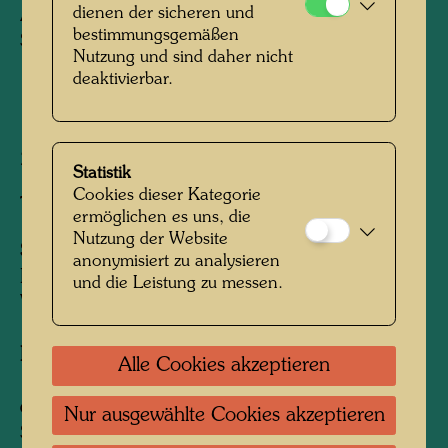
dienen der sicheren und
Architekturzeichnung
bestimmungsgemäßen
Signiert rechts unten: Hundertwasser / 1970
Nutzung und sind daher nicht
deaktivierbar.
1970
280 mm x 220 mm
Statistik
Cookies dieser Kategorie
Tinte auf Papier
ermöglichen es uns, die
Nutzung der Website
Sammlung:
anonymisiert zu analysieren
Privatsammlung Wien / Private collection,
und die Leistung zu messen.
Vienna
Information:
Alle Cookies akzeptieren
1971 versandte Hundertwasser ein Dossier mit
der Abbildung dieses Architekturentwurfes an
Nur ausgewählte Cookies akzeptieren
Sammler und wichtige Persönlichkeiten, unter