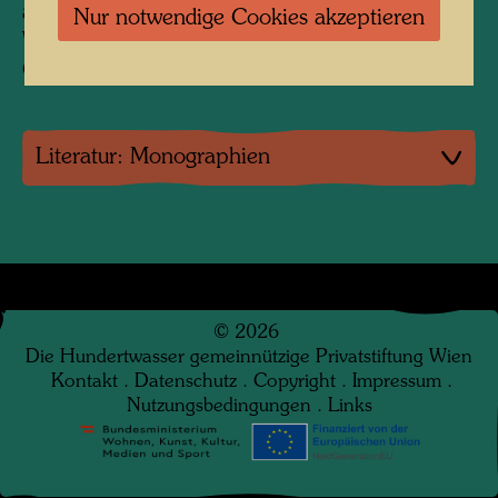
anderem an Georges Pompidou. Auf diesem
Nur notwendige Cookies akzeptieren
Weg gelangte das Dossier in die Sammlung des
Centre Pompidou.
Literatur: Monographien
©
2026
Die Hundertwasser gemeinnützige Privatstiftung Wien
Kontakt
.
Datenschutz
.
Copyright
.
Impressum
.
Nutzungsbedingungen
.
Links