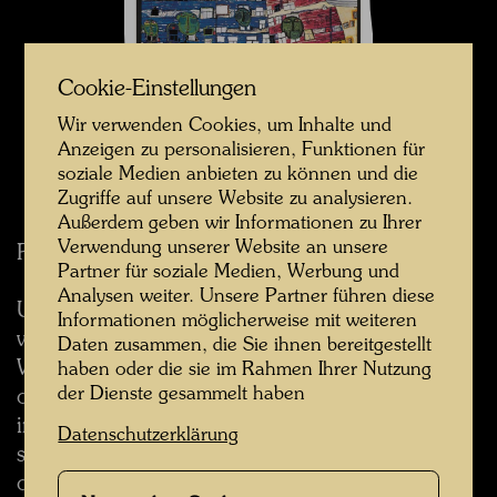
Cookie-Einstellungen
Wir verwenden Cookies, um Inhalte und
Anzeigen zu personalisieren, Funktionen für
soziale Medien anbieten zu können und die
Zugriffe auf unsere Website zu analysieren.
Außerdem geben wir Informationen zu Ihrer
Verwendung unserer Website an unsere
RETTET DIE MEERE!
Partner für soziale Medien, Werbung und
Analysen weiter. Unsere Partner führen diese
Unser Unrat, unser Abfall wird weit
Informationen möglicherweise mit weiteren
weggeschwemmt.
Daten zusammen, die Sie ihnen bereitgestellt
Wir vergiften damit Flüsse, Seen und Meere,
haben oder die sie im Rahmen Ihrer Nutzung
der Dienste gesammelt haben
oder wir transportieren sie
in hochkomplizierte teure Kläranlagen,
Datenschutzerklärung
selten in zentralisierte Kompostierfabriken,
oder aber unser Abfall wird vernichtet.