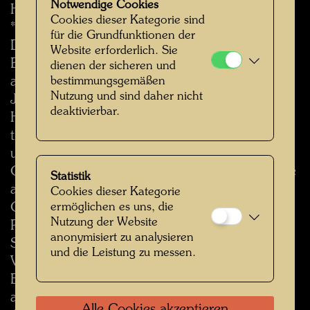
Notwendige Cookies
Hundertwasser, 1979/1980
Cookies dieser Kategorie sind
***
für die Grundfunktionen der
Die Umweltaktion wurde initiiert von Fred
Website erforderlich. Sie
Banks, Harcourts Gallery, San Francisco,
dienen der sicheren und
bestimmungsgemäßen
anlässlich einer Hundertwasser-Ausstellung im
Nutzung und sind daher nicht
Jahr 1981. Die Übergabe der zwei von
deaktivierbar.
Hundertwasser gestifteten Originalposter Save
the Whales an Greenpeace Pacific Southwest
und Save the Seas an die Jacques Cousteau
Gesellschaft (Cousteau Society, Norfolk) erfolgte
Statistik
am 11. Dezember 1982 im West Plaza,
Cookies dieser Kategorie
ermöglichen es uns, die
Ghirardelli Square, in Anwesenheit von Leonard
Nutzung der Website
Post, Präsident von Greenpeace Pacific
anonymisiert zu analysieren
Southwest, und Jean-Michel Cousteau,
und die Leistung zu messen.
Vizepräsident der Cousteau Society. Alle
Einnahmen aus dem Verkauf der Poster flossen
an die Umweltorganisationen.
Alle Cookies akzeptieren