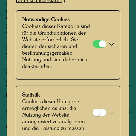
Datenschutzerklärung
Mixed media: Aquarell, Eitempera und Öl auf
grundiertem Papier, mit Polyvinylacetat und
Cellulosekleber auf Leinwand geklebt.
Notwendige Cookies
Silber- und Goldauflage von Restaurator Ralf
Cookies dieser Kategorie sind
für die Grundfunktionen der
Wittig, Zwettl, Juli 2000.
Website erforderlich. Sie
dienen der sicheren und
Sammlung:
bestimmungsgemäßen
Hundertwasser Art Centre, Whangarei
Nutzung und sind daher nicht
deaktivierbar.
Information:
Als Ralf Wittig die Grundierung für die
Vergoldung und Versilberung der "Mandelaugen"
Statistik
beendet hatte und nach einer gewissen
Cookies dieser Kategorie
Trocknungszeit das Bild aufstellte, musste er zu
ermöglichen es uns, die
seiner Überraschung feststellen, dass die übliche
Nutzung der Website
Trocknungszeit nicht gereicht hatte, die
anonymisiert zu analysieren
Grundierung flüssig geblieben und von den
und die Leistung zu messen.
Augen weg nach unten gelaufen war, so als