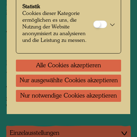
DER MENSCH IN SEINEM GRÜN
Statistik
Man in His Greenery
Cookies dieser Kategorie
ermöglichen es uns, die
Nutzung der Website
Aquarell
anonymisiert zu analysieren
und die Leistung zu messen.
1956
Painted at St. Jakob, July 1956
Alle Cookies akzeptieren
350 mm x 270 mm
Nur ausgewählte Cookies akzeptieren
Aquarell auf grundiertem Packpapier
Nur notwendige Cookies akzeptieren
Sammlung:
Wien Museum, Vienna
Einzelausstellungen