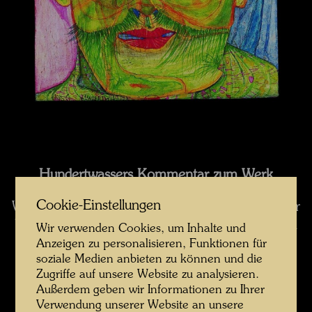
Hundertwassers Kommentar zum Werk
Cookie-Einstellungen
Wie bei 178 Die politische Gärtnerin und später
bei 498 Das Gras ist der Bart des Kahlköpfigen
Wir verwenden Cookies, um Inhalte und
habe ich die Ähnlichkeit Mensch - Vegetation
Anzeigen zu personalisieren, Funktionen für
soziale Medien anbieten zu können und die
behandelt. Die Pflanzenwelt ist unser
Zugriffe auf unsere Website zu analysieren.
Lehrmeister. Wenn wir Menschen nur etwas
Außerdem geben wir Informationen zu Ihrer
vom Florareich annehmen würden, wären viele
Verwendung unserer Website an unsere