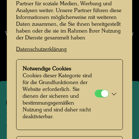
humane Probleme gelöst. Das zeitlupenartige
Partner für soziale Medien, Werbung und
Wachstum, die Ortsgebundenheit, die Nutzung
Analysen weiter. Unsere Partner führen diese
Informationen möglicherweise mit weiteren
des Sonnenlichtes, der Winterschlaf, die
Daten zusammen, die Sie ihnen bereitgestellt
unglaubliche Verästelung, die Anpassung, das
haben oder die sie im Rahmen Ihrer Nutzung
Wartenkönnen: Das ist nur ein winziger Teil, der
der Dienste gesammelt haben
mir gerade einfällt. (aus: Hundertwasser 1928-
Datenschutzerklärung
2000, Catalogue Raisonné, Bd. 2, Taschen,
Köln 2002, S. 315)
Notwendige Cookies
Cookies dieser Kategorie sind
für die Grundfunktionen der
Website erforderlich. Sie
dienen der sicheren und
266
bestimmungsgemäßen
Nutzung und sind daher nicht
L'HOMME DANS SON
deaktivierbar.
VERT A LUI