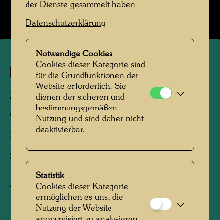
der Dienste gesammelt haben
Datenschutzerklärung
Notwendige Cookies
Cookies dieser Kategorie sind
265
für die Grundfunktionen der
Website erforderlich. Sie
SCHUHSOHLENPLAKAT:
dienen der sicheren und
bestimmungsgemäßen
GROSSE FRAU MIT
Nutzung und sind daher nicht
deaktivierbar.
SCHUHEN
Shoe-Sole Poster: Tall Woman with Shoes
Statistik
Aquarell
Cookies dieser Kategorie
ermöglichen es uns, die
Nutzung der Website
1952
anonymisiert zu analysieren