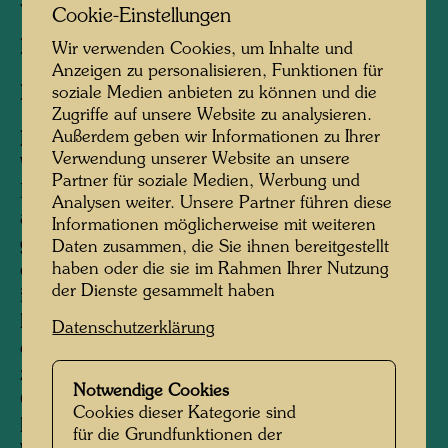
Soden/Taunus, Deutschland
Cookie-Einstellungen
Bauträger:
Wolfgang Wachendorff, Bad Soden
Wir verwenden Cookies, um Inhalte und
Anzeigen zu personalisieren, Funktionen für
soziale Medien anbieten zu können und die
Bauplanung:
Architekt DI Peter Pelikan, Wien
Zugriffe auf unsere Website zu analysieren.
Außerdem geben wir Informationen zu Ihrer
Information:
Verwendung unserer Website an unsere
Wolfgang Wachendorff hatte den Ehrgeiz, in
Partner für soziale Medien, Werbung und
Bad Soden, wo schon viele Bauherren vor ihm
Analysen weiter. Unsere Partner führen diese
an den Vorschriften des Denkmalschutzes
Informationen möglicherweise mit weiteren
gescheitert waren, ein Hundertwasser-Haus zu
Daten zusammen, die Sie ihnen bereitgestellt
haben oder die sie im Rahmen Ihrer Nutzung
errichten. Hundertwassers Architektur schien
der Dienste gesammelt haben
ihm ideal für eine Bebauung, die sich
harmonisch in die Umgebung und in die Natur
Datenschutzerklärung
einfügen sollte.
Im Herzen der Altstadt
zwischen dem Wilhelmspark und dem
Notwendige Cookies
Quellenpark wurde die von Hundertwasser
Cookies dieser Kategorie sind
konzipierte und von Peter Pelikan geplante
für die Grundfunktionen der