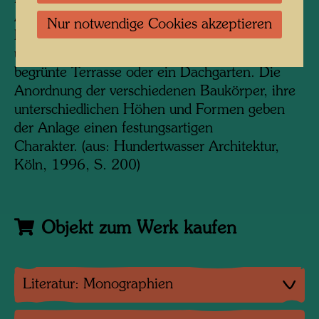
Anliegen für Vielfalt als "Haus im Haus"
Nur notwendige Cookies akzeptieren
konzipiert. Sie haben individuelle Grundrisse,
und zu jedem Wohnbereich gehört eine
begrünte Terrasse oder ein Dachgarten. Die
Anordnung der verschiedenen Baukörper, ihre
unterschiedlichen Höhen und Formen geben
der Anlage einen festungsartigen
Charakter.
(aus: Hundertwasser Architektur,
Köln, 1996, S. 200)
Objekt zum Werk kaufen
Literatur: Monographien