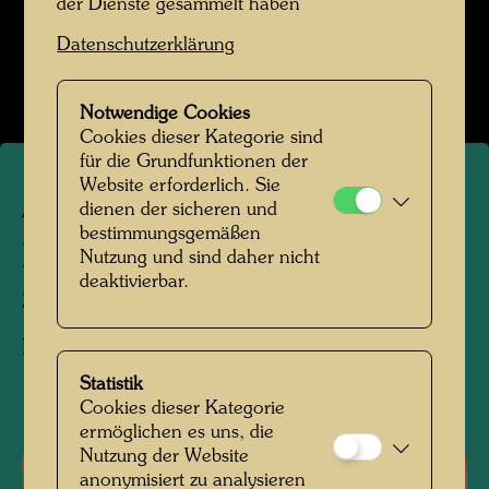
der Dienste gesammelt haben
Datenschutzerklärung
Notwendige Cookies
Cookies dieser Kategorie sind
für die Grundfunktionen der
Website erforderlich. Sie
ARCH 76/II
dienen der sicheren und
bestimmungsgemäßen
IN DEN WIESEN BAD
Nutzung und sind daher nicht
deaktivierbar.
SODEN - LOGO
Logo,
Statistik
1990
Cookies dieser Kategorie
ermöglichen es uns, die
Nutzung der Website
Literatur: Monographien
anonymisiert zu analysieren