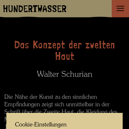
HUNDERTWASSER
Das Konzept der zweiten
Haut
Walter Schurian
Die Nähe der Kunst zu den sinnlichen
Empfindungen zeigt sich unmittelbar in der
Schrift über die Zweite Haut, die Kleidung des
Menschen (»Über die Zweite Haut«,
Cookie-Einstellungen
1982/1983). Darin wird dargelegt, wie die