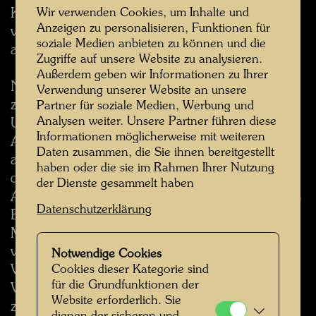
Kleidung des Menschen inzwischen zur Mode
Wir verwenden Cookies, um Inhalte und
Anzeigen zu personalisieren, Funktionen für
verkommen ist, welche dem Einzelnen von
soziale Medien anbieten zu können und die
außen her zudiktiert wird.
Zugriffe auf unsere Website zu analysieren.
Außerdem geben wir Informationen zu Ihrer
Nach Hundertwasser muss die Kleidung jedoch
Verwendung unserer Website an unsere
zwei Aufgaben erfüllen: Sie muss die
Partner für soziale Medien, Werbung und
Analysen weiter. Unsere Partner führen diese
Unterschiede zwischen den Menschen zum
Informationen möglicherweise mit weiteren
Ausdruck bringen, und sie muss dem Körper
Daten zusammen, die Sie ihnen bereitgestellt
angenehm sein. In der Mode werden dagegen
haben oder die sie im Rahmen Ihrer Nutzung
die Unterschiede in Stand, Leistung und
der Dienste gesammelt haben
Ausdruck zugedeckt, die Uniform beherrscht das
Datenschutzerklärung
Bild, jeder geht in der Masse gleichgekleideter
Menschen unter, er kann darin sogar bei Bedarf
verschwinden; keiner braucht mehr
Notwendige Cookies
Verantwortung zu zeigen, keiner kann mehr zur
Cookies dieser Kategorie sind
für die Grundfunktionen der
Verantwortung gezogen werden. Außerdem
Website erforderlich. Sie
zwängt die von außen zugewiesene Mode die