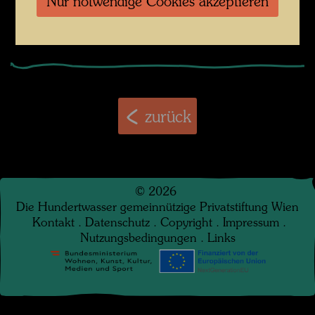
Wege, Gedanken über Kunst und Leben. München:
Nur notwendige Cookies akzeptieren
Langen Müller Verlag 2004, S. 308
zurück
©
2026
Die Hundertwasser gemeinnützige Privatstiftung Wien
Kontakt
.
Datenschutz
.
Copyright
.
Impressum
.
Nutzungsbedingungen
.
Links