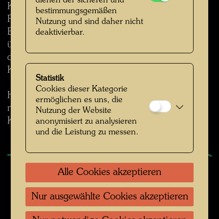
dienen der sicheren und
Körper und die Sinne der Menschen ein. Die
bestimmungsgemäßen
Formen und Farben sind fernab der wirklichen
Nutzung und sind daher nicht
Bedürfnisse entworfen und werden allen
deaktivierbar.
übergezogen. Hundertwasser äußert sich in
dieser Schrift selber als ein verantwortungsvoller
Künstler.
Statistik
Cookies dieser Kategorie
Hier erweist sich, für jeden Menschen
ermöglichen es uns, die
nachvollziehbar, der unmittelbare Bezug seiner
Nutzung der Website
Kunst zum Leben.
anonymisiert zu analysieren
und die Leistung zu messen.
Alle Cookies akzeptieren
Publiziert in:
Nur ausgewählte Cookies akzeptieren
Schurian, Walter (Hg.): Hundertwasser – Schöne