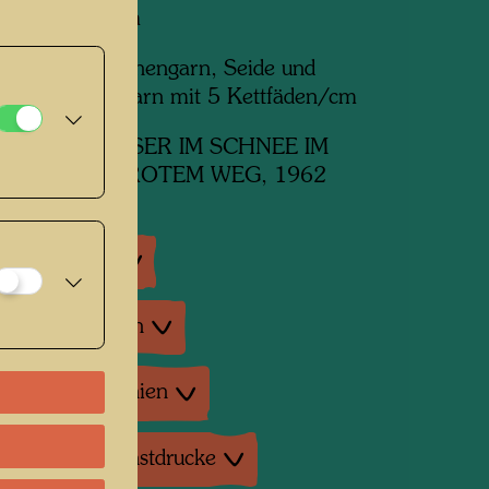
mm x 1320 mm
aus Wolle, Leinengarn, Seide und
esponnenem Garn mit 5 Kettfäden/cm
erk
557 HÄUSER IM SCHNEE IM
RREGEN MIT ROTEM WEG, 1962
ausstellungen
enausstellungen
tur: Monographien
duktionen, Kunstdrucke