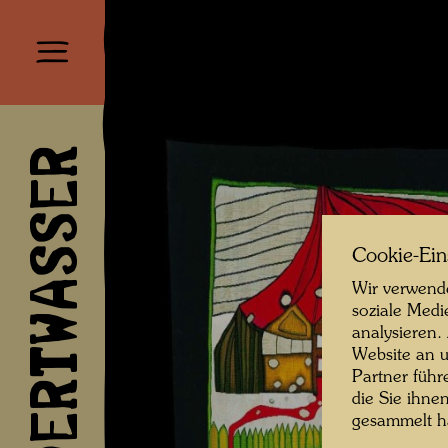
HUNDERTWASSER
Cookie-Ein
Wir verwende
soziale Medi
analysieren.
Website an u
Partner führ
die Sie ihne
gesammelt 