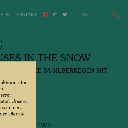
RIES
KONTAKT
EN
.
DE
SES IN THE SNOW
R IM SCHNEE IM SILBERREGEN MIT
M WEG
nktionen für
zu
rie
serer
iter. Unsere
 zusammen,
 der Dienste
 January - July 1976