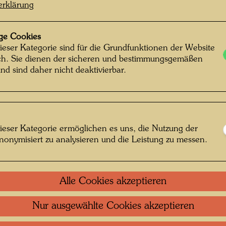
erklärung
1720 
Gewebt 
ge Cookies
Silberg
ieser Kategorie sind für die Grundfunktionen der Website
ich. Sie dienen der sicheren und bestimmungsgemäßen
Nach W
nd sind daher nicht deaktivierbar.
SILBE
Einzel
ieser Kategorie ermöglichen es uns, die Nutzung der
nonymisiert zu analysieren und die Leistung zu messen.
Grupp
Alle Cookies akzeptieren
Litera
Nur ausgewählte Cookies akzeptieren
Repro