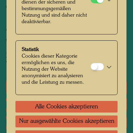
dienen der sicheren und
Guadalajara, Mexico, May - September 1973
bestimmungsgemäßen
1700 mm x 2050 mm
Nutzung und sind daher nicht
deaktivierbar.
Aus Wolle gewebt mit 4 Kettfäden pro cm
Weber:
Manuel Diaz
Statistik
Nach Werk
550 DAS BLINDE UND
Cookies dieser Kategorie
ermöglichen es uns, die
WEINENDE AUTOMOBIL, 1963
Nutzung der Website
anonymisiert zu analysieren
und die Leistung zu messen.
Einzelausstellungen
Gruppenausstellungen
Alle Cookies akzeptieren
Nur ausgewählte Cookies akzeptieren
Literatur: Monographien