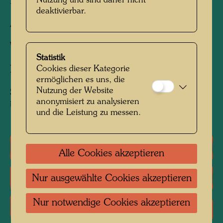
Nutzung und sind daher nicht
2000 mm x 3000 mm
deaktivierbar.
Aus Wolle gewebt mit 5 Kettfäden pro cm
Weber:
Rafael Morquecho
Statistik
Cookies dieser Kategorie
Nach Werk
LA PIOGGIA, 1954
ermöglichen es uns, die
Nutzung der Website
Sammlung:
anonymisiert zu analysieren
Uno-City, Vienna (loan from City of Vienna)
und die Leistung zu messen.
Einzelausstellungen
Alle Cookies akzeptieren
Literatur: Monographien
Nur ausgewählte Cookies akzeptieren
Nur notwendige Cookies akzeptieren
Literatur: Verschiedene