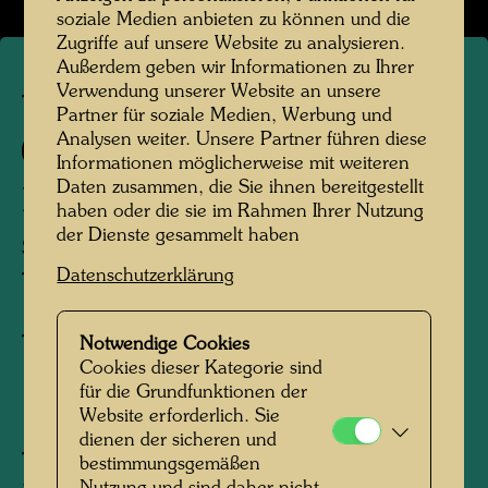
soziale Medien anbieten zu können und die
Zugriffe auf unsere Website zu analysieren.
Außerdem geben wir Informationen zu Ihrer
Verwendung unserer Website an unsere
TAP 35
Partner für soziale Medien, Werbung und
Analysen weiter. Unsere Partner führen diese
181 A
Informationen möglicherweise mit weiteren
Daten zusammen, die Sie ihnen bereitgestellt
LA PIOGGIA
haben oder die sie im Rahmen Ihrer Nutzung
der Dienste gesammelt haben
STADT UNTER DEM REGEN
Datenschutzerklärung
TOWN UNDER THE RAIN
Tapisserie
Notwendige Cookies
Cookies dieser Kategorie sind
für die Grundfunktionen der
1976
Website erforderlich. Sie
dienen der sicheren und
Tlaquepaque, Mexico, March 1976
bestimmungsgemäßen