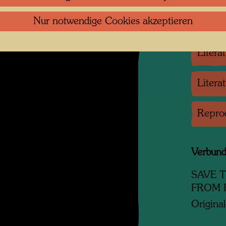
Nur notwendige Cookies akzeptieren
Litera
Litera
Litera
Repro
Verbun
SAVE T
FROM
Original