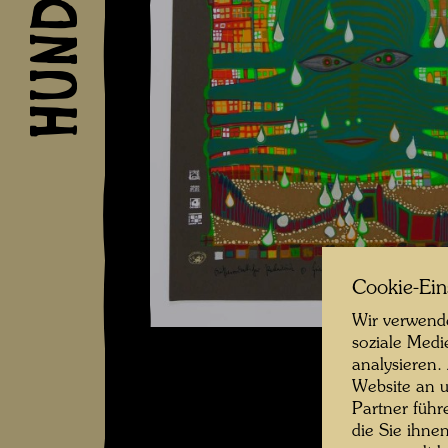
Cookie-Ein
Wir verwende
soziale Medi
analysieren.
Website an u
Partner führ
die Sie ihne