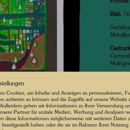
Format:
Bild:
76
Siebdru
Metallp
Gedruck
Campalt
Multigr
Koordin
stellungen
Nach W
n Cookies, um Inhalte und Anzeigen zu personalisieren, Fu
© Courtesy Collection JOMA
en anbieten zu können und die Zugriffe auf unsere Website 
Auflage
 Außerdem geben wir Informationen zu Ihrer Verwendung un
249, si
nsere Partner für soziale Medien, Werbung und Analysen we
davon 5
en diese Informationen möglicherweise mit weiteren Daten
n bereitgestellt haben oder die sie im Rahmen Ihrer Nutzung
XXXVI P