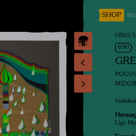
SHOP
STO
HWG 5
690
GRE
POUVO
MIDOR
Siebdru
Herausg
Ugo Men