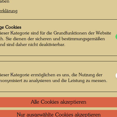
haben
XXXVI
erklärung
Sammlu
KunstH
ge Cookies
Private
ieser Kategorie sind für die Grundfunktionen der Website
San Fra
ich. Sie dienen der sicheren und bestimmungsgemäßen
nd sind daher nicht deaktivierbar.
Muscare
Peter In
ieser Kategorie ermöglichen es uns, die Nutzung der
Ob
nonymisiert zu analysieren und die Leistung zu messen.
Einzel
Alle Cookies akzeptieren
Grupp
Nur ausgewählte Cookies akzeptieren