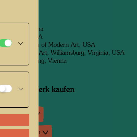
/XXXVI
ng:
ausWien, Vienna
 collection JOMA
ncisco Museum of Modern Art, USA
lle Museum of Art, Williamsburg, Virginia, USA
feld Privatstiftung, Vienna
jekt zum Werk kaufen
ausstellungen
enausstellungen