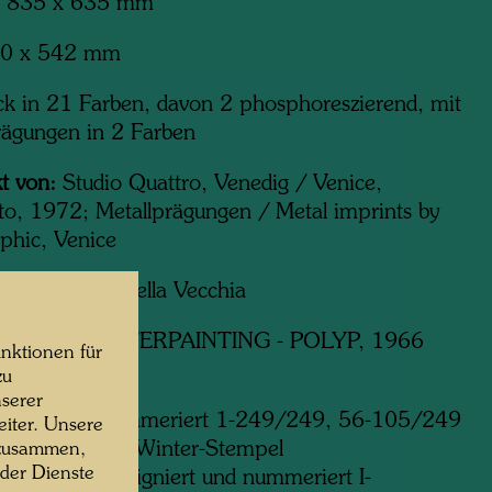
835 x 635 mm
0 x 542 mm
ck in 21 Farben, davon 2 phosphoreszierend, mit
rägungen in 2 Farben
t von:
Studio Quattro, Venedig / Venice,
o, 1972; Metallprägungen / Metal imprints by
aphic, Venice
ator:
Alberto della Vecchia
erk
625 WINTERPAINTING - POLYP, 1966
nktionen für
zu
:
serer
gniert und nummeriert 1-249/249, 56-105/249
iter. Unsere
0 mit grünem Winter-Stempel
 zusammen,
 der Dienste
robedrucke, signiert und nummeriert I-