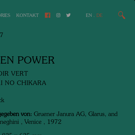
RIES
KONTAKT
EN
.
DE
7
EN POWER
IR VERT
I NO CHIKARA
ck
egeben von:
Gruener Janura AG, Glarus, and
eghini , Venice , 1972