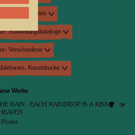
tur: Monographien
tur: Ausstellungskataloge
tur: Verschiedene
duktionen, Kunstdrucke
dene Werke
HE RAIN - EACH RAINDROP IS A KISS
 HEAVEN
-Poster