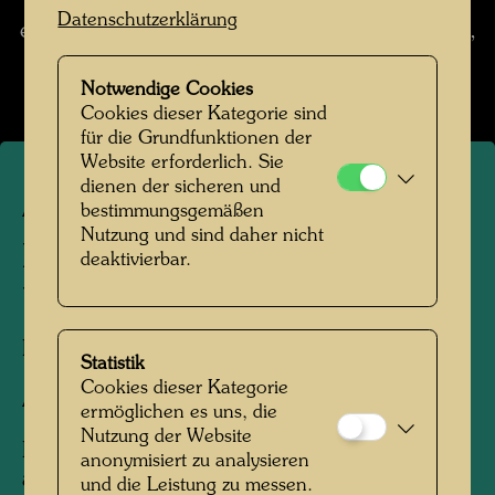
dass unregelmäßige Inseln im Tribünenmeer
Datenschutzerklärung
entstehen.
(aus: Das Hundertwasser Haus, Wien,
1985, S. 138)
Notwendige Cookies
Cookies dieser Kategorie sind
für die Grundfunktionen der
Website erforderlich. Sie
dienen der sicheren und
ARCH 31
bestimmungsgemäßen
Nutzung und sind daher nicht
BREGENZER FESTSPIEL-
deaktivierbar.
UND KONGRESSHAUS
Fotoübermalung,
Statistik
Cookies dieser Kategorie
Architekturkonzept
ermöglichen es uns, die
Nutzung der Website
Konzept für architektonische Veränderungen
anonymisiert zu analysieren
auf Einladung von Harald Kloser, Dornbirn
und die Leistung zu messen.