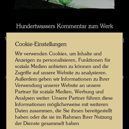
Hundertwassers Kommentar zum Werk
Vorschläge vom Februar 1982 zur Umgestaltung
Cookie-Einstellungen
des Bregenzer Festspielhauses, das ein
Wir verwenden Cookies, um Inhalte und
besonders eklatantes Beispiel einer sterilen,
Anzeigen zu personalisieren, Funktionen für
schnellfabrizierten Architektur ist.
soziale Medien anbieten zu können und die
Dachbewaldung dort, wo die Konstruktion
Zugriffe auf unsere Website zu analysieren.
statisch stabil genug ist. Verunregelmäßigung der
Außerdem geben wir Informationen zu Ihrer
uniformen Fensterreihen. Belebung der sterilen
Verwendung unserer Website an unsere
Partner für soziale Medien, Werbung und
Skyline durch Aufsetzen von Unebenheiten mit
Analysen weiter. Unsere Partner führen diese
Türmen, Kugeln und Bäumen. Begrünung der
Informationen möglicherweise mit weiteren
weißglatten Hausflächen mit Kletterpflanzen.
Daten zusammen, die Sie ihnen bereitgestellt
Brechen der harten, rechtwinkeligen Kanten,
haben oder die sie im Rahmen Ihrer Nutzung
teilweise Färbung der Sitze in anderer Farbe, so
der Dienste gesammelt haben