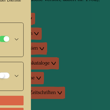
 der Dienste
ausstellungen
enausstellungen
tur: Monographien
tur: Ausstellungskataloge
tur: Verschiedene
tur: Magazine, Zeitschriften