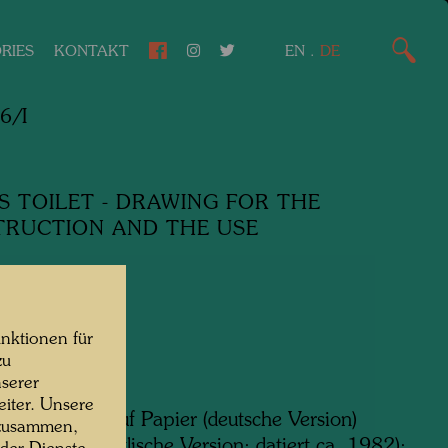
RIES
KONTAKT
EN
.
DE
6/I
 TOILET - DRAWING FOR THE
RUCTION AND THE USE
nktionen für
zu
m x 210 mm
serer
iter. Unsere
l und Tusche auf Papier (deutsche Version)
 zusammen,
uf Papier (englische Version; datiert ca. 1982);