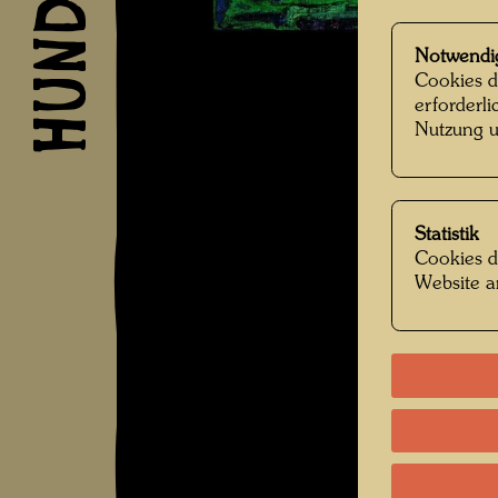
Notwendi
Cookies d
erforderl
Nutzung u
Statistik
Cookies d
Website a