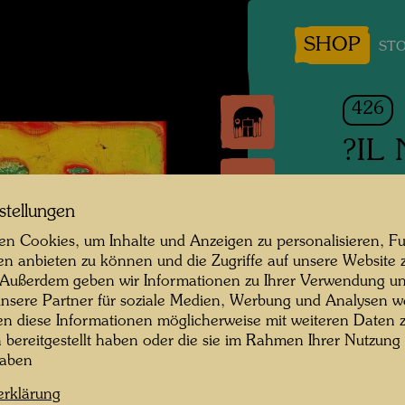
SHOP
STO
426
?IL
SCHW
stellungen
Black 
n Cookies, um Inhalte und Anzeigen zu personalisieren, Fu
en anbieten zu können und die Zugriffe auf unsere Website 
Mixed 
 Außerdem geben wir Informationen zu Ihrer Verwendung un
nsere Partner für soziale Medien, Werbung und Analysen we
en diese Informationen möglicherweise mit weiteren Daten
1959
n bereitgestellt haben oder die sie im Rahmen Ihrer Nutzung
haben
Painted
540 m
erklärung