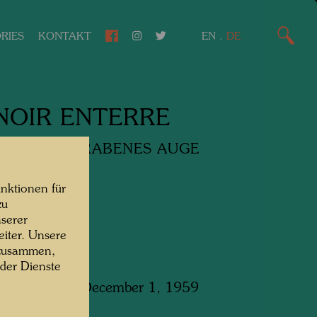
RIES
KONTAKT
EN
.
DE
 NOIR ENTERRE
ARZES BEGRABENES AUGE
Eye Buried
nktionen für
zu
media
serer
iter. Unsere
 zusammen,
 der Dienste
 in Hamburg, December 1, 1959
m x 650 mm