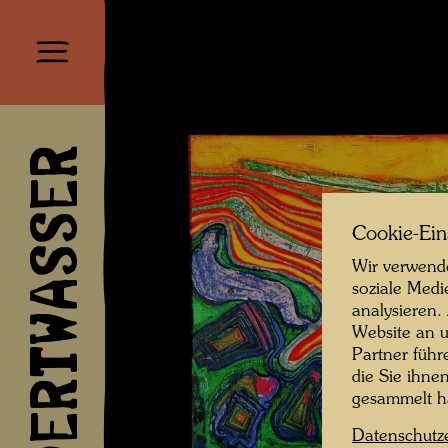
HUNDERTWASSER
Cookie-Ein
Wir verwende
soziale Medi
analysieren.
Website an u
Partner führ
die Sie ihne
gesammelt 
Datenschutz