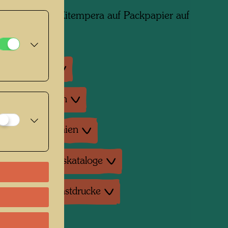
edia: Öl und Eitempera auf Packpapier auf
ausstellungen
enausstellungen
tur: Monographien
tur: Ausstellungskataloge
duktionen, Kunstdrucke