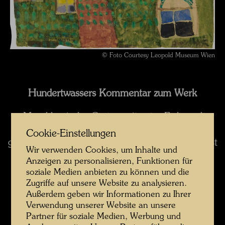
© Foto Courtesy Leopold Museum Wien
Hundertwassers Kommentar zum Werk
Marokkanische Gärten mit roter Erde und
grünen Dächern. Die Dächer der Häuser sind
Cookie-Einstellungen
grün, ganz selbstverständlich grün. Für Häuser ist
Wir verwenden Cookies, um Inhalte und
Gras die natürliche Bedachung. Grünes Gras
Anzeigen zu personalisieren, Funktionen für
wächst am schönsten in roter Erde. Als ich
soziale Medien anbieten zu können und die
1946 bei einem Bauern arbeitete, sah ich, wie
Zugriffe auf unsere Website zu analysieren.
braun die Erde war und wie grün das Gras, und
Außerdem geben wir Informationen zu Ihrer
Verwendung unserer Website an unsere
ich beschloß, Maler zu werden.
(aus:
Partner für soziale Medien, Werbung und
Hundertwasser Architektur, Köln 1996, S. 10 )