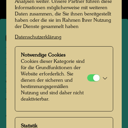
Analysen weiter. Unsere Partner führen diese
Informationen möglicherweise mit weiteren
Daten zusammen, die Sie ihnen bereitgestellt
haben oder die sie im Rahmen Ihrer Nutzung
der Dienste gesammelt haben
102
Datenschutzerklärung
HÄUSER MIT GRÜNEN
Notwendige Cookies
DÄCHERN UND GÄRTEN
Cookies dieser Kategorie sind
für die Grundfunktionen der
Website erforderlich. Sie
HOUSES WITH GREEN ROOFS AND
dienen der sicheren und
GARDENS
bestimmungsgemäßen
MAISONS AUX TOITS VERTS ET
Nutzung und sind daher nicht
JARDINS
deaktivierbar.
Aquarell
Statistik