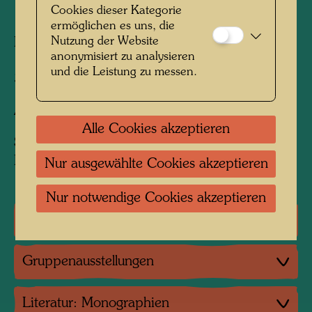
Cookies dieser Kategorie
1951
ermöglichen es uns, die
Nutzung der Website
Painted in Marrakesh, youth hostel, January
anonymisiert zu analysieren
1951
in company of Brigitte and Ros
und die Leistung zu messen.
360 mm x 290 mm
Aquarell auf braunem Packpapiersäckchen
Alle Cookies akzeptieren
Sammlung:
KunstHausWien, Vienna
Nur ausgewählte Cookies akzeptieren
Nur notwendige Cookies akzeptieren
Einzelausstellungen
Gruppenausstellungen
Literatur: Monographien