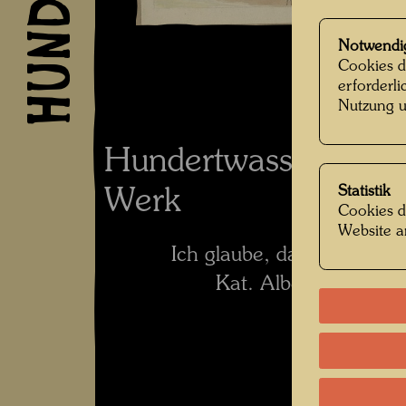
Notwendi
Cookies d
erforderl
Nutzung u
Hundertwassers Ko
Statistik
Werk
Cookies d
Website a
Ich glaube, das war eine 
Kat. Albertina, Wien