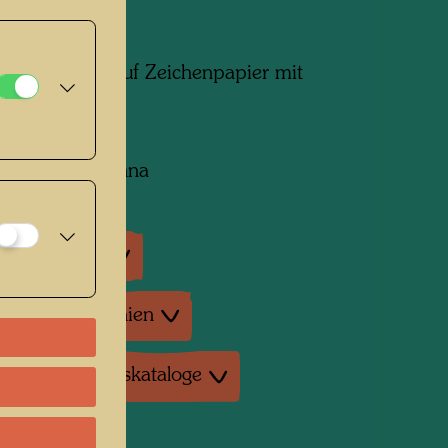
m x 310 mm
t und Aquarell auf Zeichenpapier mit
ierrand
ng:
collection, Vienna
ausstellungen
tur: Monographien
tur: Ausstellungskataloge