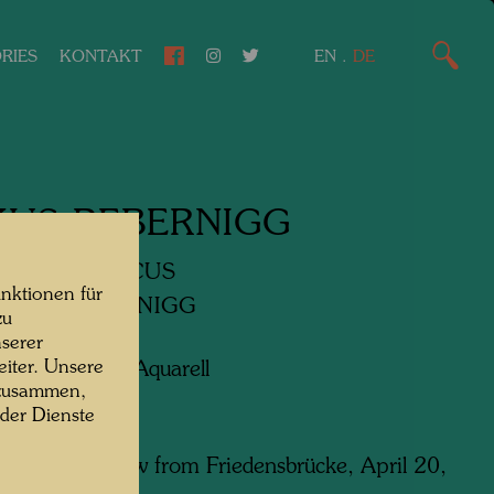
RIES
KONTAKT
EN
.
DE
KUS REBERNIGG
NIGG'S CIRCUS
nktionen für
RQUE REBERNIGG
zu
serer
iter. Unsere
ng/Farbstifte, Aquarell
 zusammen,
 der Dienste
 in Vienna, view from Friedensbrücke, April 20,