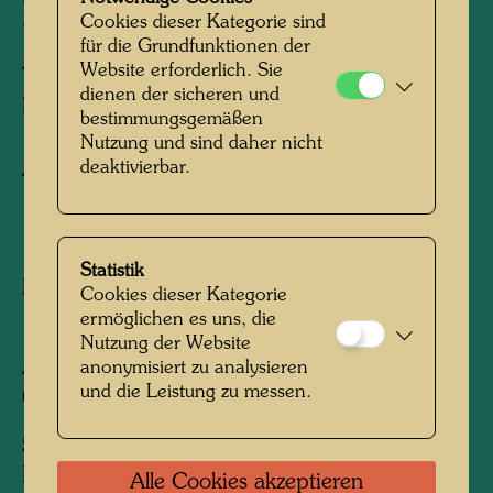
BLAUGESTREIFTEM
Cookies dieser Kategorie sind
für die Grundfunktionen der
ANZUG
Website erforderlich. Sie
dienen der sicheren und
Person in a Blue-Stripped Suit
bestimmungsgemäßen
Nutzung und sind daher nicht
deaktivierbar.
Aquarell
1949
Statistik
Painted in Florence, August 15, 1949
Cookies dieser Kategorie
150 mm x 110 mm
ermöglichen es uns, die
Nutzung der Website
Aquarell auf gelbem italienischen Marktpapier
anonymisiert zu analysieren
und die Leistung zu messen.
(unregelmäßige Form)
Sammlung:
Private collection, Vienna
Alle Cookies akzeptieren