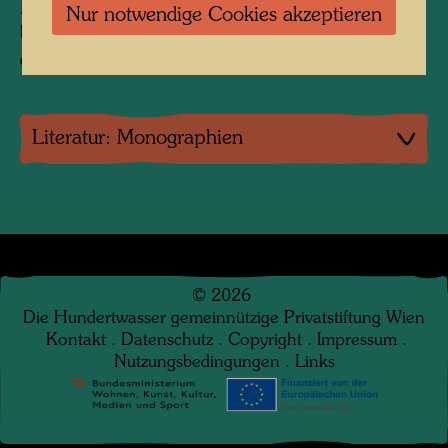
Hundertwassers Professor an der Akademie der
Nur notwendige Cookies akzeptieren
bildenden Künst in Wien, und nachträglich in
den Catalogue Raisonné eingefügt.
Literatur: Monographien
©
2026
Die Hundertwasser gemeinnützige Privatstiftung Wien
Kontakt
.
Datenschutz
.
Copyright
.
Impressum
.
Nutzungsbedingungen
.
Links