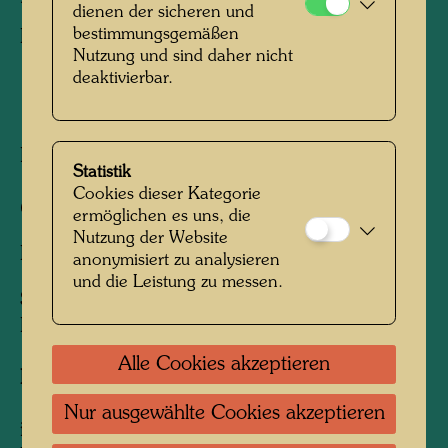
dienen der sicheren und
bestimmungsgemäßen
Portrait of Geneviève
Nutzung und sind daher nicht
deaktivierbar.
1949
Leopoldskron, Salzburg, Januar / January
Statistik
1949
Cookies dieser Kategorie
640 mm x 450 mm
ermöglichen es uns, die
Nutzung der Website
Kohle auf Papier
anonymisiert zu analysieren
und die Leistung zu messen.
Sammlung:
Private collection, Vienna
Alle Cookies akzeptieren
Information:
1997 wiederentdeckt von Johannes Faistauer
Nur ausgewählte Cookies akzeptieren
im Nachlass von Robin Christian Andersen,