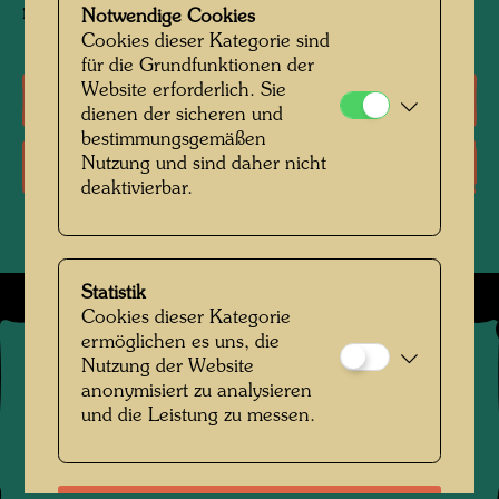
mit Feder ausgezogene Zeichnung
Notwendige Cookies
Cookies dieser Kategorie sind
für die Grundfunktionen der
Website erforderlich. Sie
Literatur: Monographien
dienen der sicheren und
bestimmungsgemäßen
Nutzung und sind daher nicht
Literatur: Ausstellungskataloge
deaktivierbar.
Statistik
Cookies dieser Kategorie
ermöglichen es uns, die
©
2026
Nutzung der Website
Die Hundertwasser gemeinnützige Privatstiftung Wien
anonymisiert zu analysieren
Kontakt
.
Datenschutz
.
Copyright
.
Impressum
.
und die Leistung zu messen.
Nutzungsbedingungen
.
Links