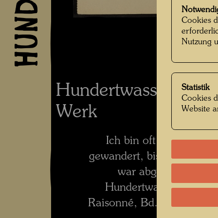
Notwendi
Cookies d
erforderl
Nutzung u
Hundertwassers Ko
Statistik
Cookies d
Werk
Website a
Ich bin oft stundenlan
gewandert, bis ich ein Mot
war abgezeichnet zu
Hundertwasser 1928-2
Raisonné, Bd. 2, Taschen