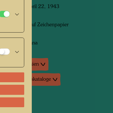
 in Mödling, April 22, 1943
m x 210 mm
t und Buntstift auf Zeichenpapier
ng:
collection, Vienna
tur: Monographien
tur: Ausstellungskataloge