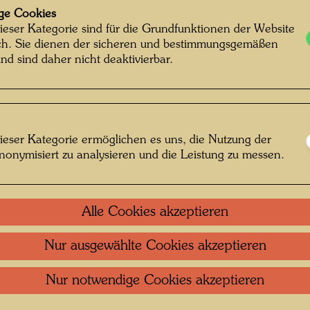
ge Cookies
Painted
ieser Kategorie sind für die Grundfunktionen der Website
150 m
ich. Sie dienen der sicheren und bestimmungsgemäßen
nd sind daher nicht deaktivierbar.
Bleistif
Sammlu
Private 
mmentar zum
ieser Kategorie ermöglichen es uns, die Nutzung der
nonymisiert zu analysieren und die Leistung zu messen.
Litera
g im Wienerwald
Alle Cookies akzeptieren
Litera
iv fand, das würdig
 werden.
(aus:
Nur ausgewählte Cookies akzeptieren
000, Catalogue
Nur notwendige Cookies akzeptieren
, Köln 2002, S. 74)