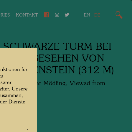
RIES
KONTAKT
EN
.
DE
 SCHWARZE TURM BEI
LING GESEHEN VON
 FRAUENSTEIN (312 M)
nktionen für
zu
serer
ack Tower near Mödling, Viewed from
iter. Unsere
stein (312 m)
 zusammen,
 der Dienste
ng/Farbstifte