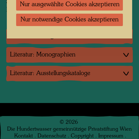
Sammlung:
Nur ausgewählte Cookies akzeptieren
KunstHausWien, Vienna
Nur notwendige Cookies akzeptieren
Einzelausstellungen
Literatur: Monographien
Literatur: Ausstellungskataloge
©
2026
Die Hundertwasser gemeinnützige Privatstiftung Wien
Kontakt
.
Datenschutz
.
Copyright
.
Impressum
.