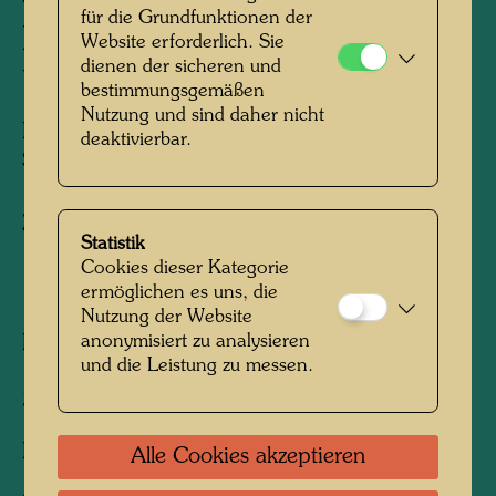
für die Grundfunktionen der
DUNKELBLAUWASSER
Website erforderlich. Sie
dienen der sicheren und
UND SONNENSCHIRME
bestimmungsgemäßen
Nutzung und sind daher nicht
Beach Scene, Dark Blue Water and
deaktivierbar.
Sunshades
Zeichnung/Kohle
Statistik
Cookies dieser Kategorie
ermöglichen es uns, die
1949
Nutzung der Website
anonymisiert zu analysieren
Painted in Bogliasco, near Nervi, July 20,
und die Leistung zu messen.
1949
320 mm x 230 mm
Kohle und Aquarell auf braunem Packpapier
Alle Cookies akzeptieren