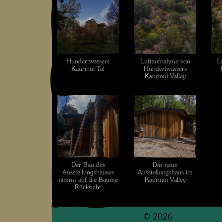
Hundertwassers
Luftaufnahme von
L
Kaurinui Tal
Hundertwassers
Kaurinui Valley
Der Bau des
Das neue
Ausstellungshauses
Ausstellungshaus im
nimmt auf die Bäume
Kaurinui Valley
Rücksicht
©
2026