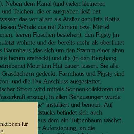
). Neben dem Kanal (und vielen kleineren
und Teichen, die er ausgraben ließ) hat
asser das vor allem als Atelier genutzte Bottle
dessen Wände aus mit Zement bzw. Mörtel
enen, leeren Flaschen bestehen), den Pigsty (in
uletzt wohnte und der bereits mehr als überflutet
as Baumhaus (das sich um den Stamm einer alten
chte herum erstreckt) und die (in den Berghang
etriebene) Mountain Hut bauen lassen. Sie alle
t Grasdächern gedeckt. Farmhaus und Pigsty sind
fon- und die Fax Anschluss ausgestattet,
nischer Strom wird mittels Sonnenkollektoren und
asserkraft erzeugt; in allen Behausungen wurde
lanzenkläranlage“ installiert und benutzt. Auf
ügel des Grundstücks befindet sich auch
wassers Grab, aus dem ein Tulpenbaum wächst.
nktionen für
ert jene Art der Auferstehung, an die
zu