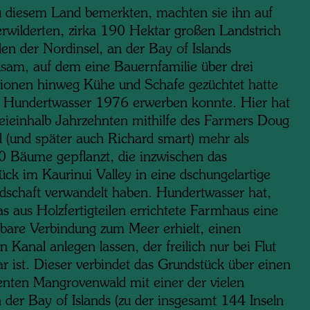
u diesem Land bemerkten, machten sie ihn auf
erwilderten, zirka 190 Hektar großen Landstrich
en der Nordinsel, an der Bay of Islands
sam, auf dem eine Bauernfamilie über drei
ionen hinweg Kühe und Schafe gezüchtet hatte
 Hundertwasser 1976 erwerben konnte. Hier hat
weieinhalb Jahrzehnten mithilfe des Farmers Doug
 (und später auch Richard smart) mehr als
 Bäume gepflanzt, die inzwischen das
ück im Kaurinui Valley in eine dschungelartige
dschaft verwandelt haben. Hundertwasser hat,
s aus Holzfertigteilen errichtete Farmhaus eine
lbare Verbindung zum Meer erhielt, einen
 Kanal anlegen lassen, der freilich nur bei Flut
r ist. Dieser verbindet das Grundstück über einen
enten Mangrovenwald mit einer der vielen
 der Bay of Islands (zu der insgesamt 144 Inseln