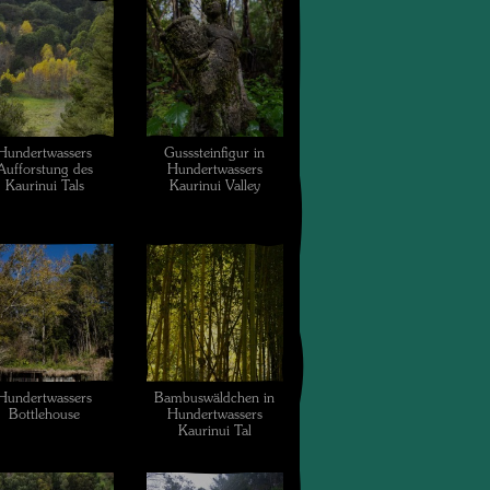
Hundertwassers
Gusssteinfigur in
Aufforstung des
Hundertwassers
Kaurinui Tals
Kaurinui Valley
Hundertwassers
Bambuswäldchen in
Bottlehouse
Hundertwassers
Kaurinui Tal