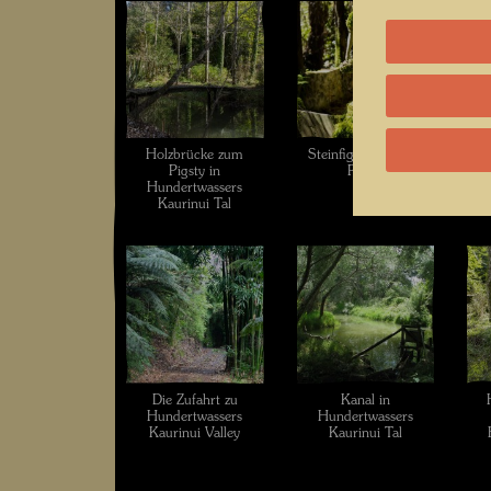
Holzbrücke zum
Steinfigur vor dem
Pigsty in
Pigsty
glü
Hundertwassers
d
Kaurinui Tal
Die Zufahrt zu
Kanal in
Hundertwassers
Hundertwassers
Kaurinui Valley
Kaurinui Tal