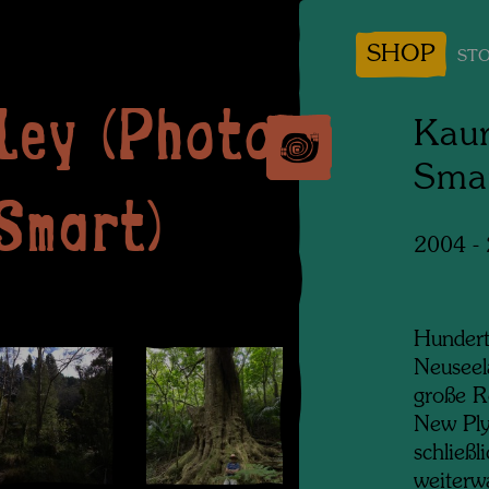
SHOP
STO
ley (Photo
Kaur
Smar
Smart)
2004 -
Hundert
Neuseel
große R
New Ply
schließ
weiterw