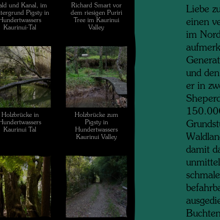
ld und Kanal, im
Richard Smart vor
Liebe z
tergrund Pigsty in
dem riesigen Puriri
Hundertwassers
Tree im Kaurinui
einen v
Kaurinui-Tal
Valley
im Nord
aufmerk
Generat
und den
er in z
Sheperd
150.000
Holzbrücke in
Holzbrücke zum
Hundertwassers
Pigsty in
Grundst
Kaurinui Tal
Hundertwassers
Waldlan
Kaurinui Valley
damit da
unmitte
schmalen
befahrba
ausgedi
Buchten