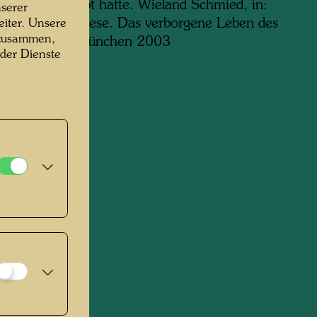
wasser geglaubt hatte. Wieland Schmied, in:
serer
wassers Paradiese. Das verborgene Leben des
iter. Unsere
 zusammen,
ch Stowasser, München 2003
 der Dienste