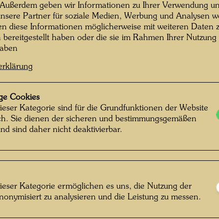
Hundert
 Außerdem geben wir Informationen zu Ihrer Verwendung un
Hundert
nsere Partner für soziale Medien, Werbung und Analysen we
en diese Informationen möglicherweise mit weiteren Daten
Friedri
n bereitgestellt haben oder die sie im Rahmen Ihrer Nutzung
haben
erklärung
Hundertwassers
Hundertwassers
Aufforstung des
Aufforstung des
ge Cookies
Kaurinui Tals
Kaurinui Tals
ieser Kategorie sind für die Grundfunktionen der Website
ich. Sie dienen der sicheren und bestimmungsgemäßen
nd sind daher nicht deaktivierbar.
ieser Kategorie ermöglichen es uns, die Nutzung der
Hundertwassers
Gusssteinfigur in
Aufforstung des
Hundertwassers
nonymisiert zu analysieren und die Leistung zu messen.
Kaurinui-Tals
Kaurinui Valley