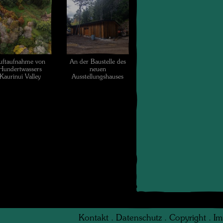
uftaufnahme von
An der Baustelle des
Hundertwassers
neuen
Kaurinui Valley
Ausstellungshauses
Kontakt
.
Datenschutz
.
Copyright
.
Im