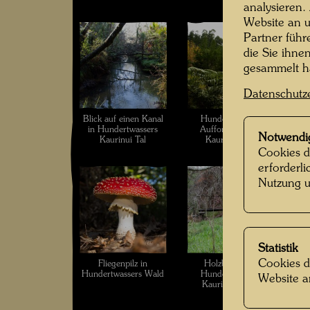
analysieren.
Website an u
Partner führ
die Sie ihne
gesammelt 
Datenschutz
Blick auf einen Kanal
Hundertwassers
in Hundertwassers
Aufforstung des
Notwendi
Kaurinui Tal
Kaurinui-Tals
Cookies d
erforderl
Nutzung u
Statistik
Cookies d
Fliegenpilz in
Holzbrücke in
Hundertwassers Wald
Hundertwassers
Website a
Kaurinui Valley