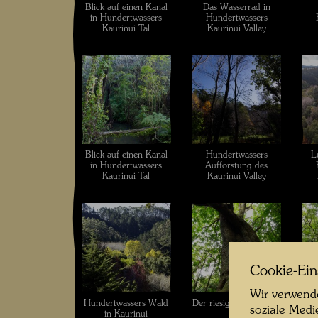
Blick auf einen Kanal
Das Wasserrad in
in Hundertwassers
Hundertwassers
Kaurinui Tal
Kaurinui Valley
Blick auf einen Kanal
Hundertwassers
L
in Hundertwassers
Aufforstung des
Kaurinui Tal
Kaurinui Valley
Cookie-Ein
Wir verwende
Hundertwassers Wald
Der riesige Puriribaum
Der
soziale Medi
in Kaurinui