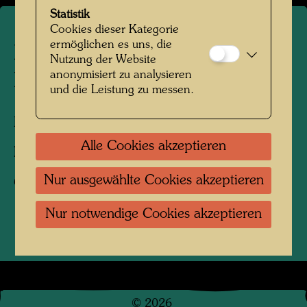
Statistik
Cookies dieser Kategorie
ermöglichen es uns, die
Blick auf einen Kanal in
Nutzung der Website
anonymisiert zu analysieren
Hundertwassers Kaurinui Tal
und die Leistung zu messen.
Kaurinui, Neuseeland, 2004
Alle Cookies akzeptieren
Fotograf:
Richard Smart
Nur ausgewählte Cookies akzeptieren
Copyright:
Richard Smart
Nur notwendige Cookies akzeptieren
©
2026