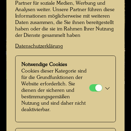
Partner für soziale Medien, Werbung und
Analysen weiter. Unsere Partner führen diese
Informationen möglicherweise mit weiteren
Daten zusammen, die Sie ihnen bereitgestellt
haben oder die sie im Rahmen Ihrer Nutzung
der Dienste gesammelt haben
Datenschutzerklärung
Notwendige Cookies
Cookies dieser Kategorie sind
für die Grundfunktionen der
Blick auf einen Kanal in Hundertwassers Kaurinui Tal , Fotograf: Richard
Website erforderlich. Sie
dienen der sicheren und
Smart © Richard Smart
bestimmungsgemäßen
Nutzung und sind daher nicht
Kaurinui Valley (Photo Richard Smart)
deaktivierbar.
Bildergalerie öffnen