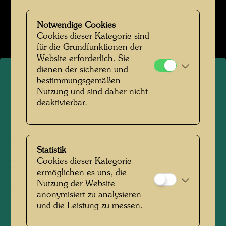
Hundertwasser in den 1970er-Jahren
Bildergalerie öffnen
Notwendige Cookies
Cookies dieser Kategorie sind
für die Grundfunktionen der
Website erforderlich. Sie
dienen der sicheren und
bestimmungsgemäßen
Hundertwassers erster
Nutzung und sind daher nicht
deaktivierbar.
Besuch des Giardino Eden
Venedig, 1979
Statistik
Cookies dieser Kategorie
Fotograf:
Unbekannt Unknown
ermöglichen es uns, die
Nutzung der Website
Copyright:
Hundertwasser Archiv
anonymisiert zu analysieren
und die Leistung zu messen.