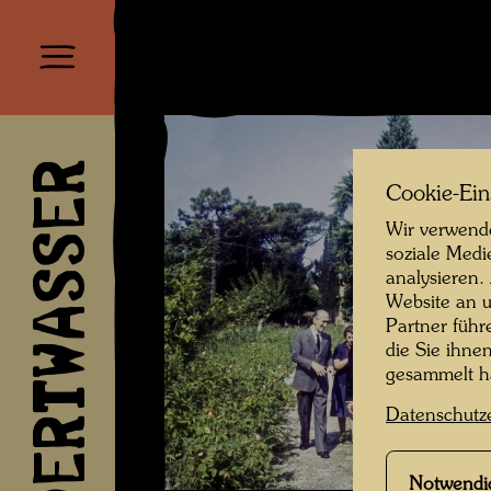
HUNDERTWASSER
Cookie-Ein
Wir verwende
soziale Medi
analysieren.
Website an u
Partner führ
die Sie ihne
gesammelt 
Datenschutz
Notwendi