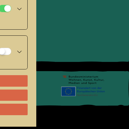
pressum
.