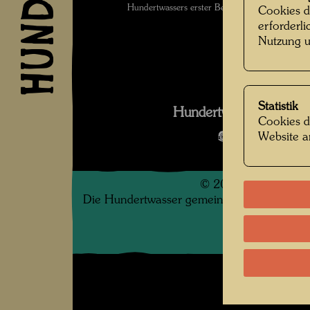
Hundertwassers erster Besuch des Giardino 
Cookies d
erforderl
Nutzung u
Statistik
Hundertwasser in den
Cookies d
Website a
Bildergalerie
©
2026
Die Hundertwasser gemeinnützige Privatsti
.