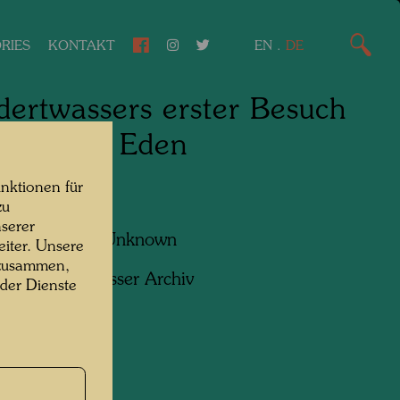
RIES
KONTAKT
EN
.
DE
ertwassers erster Besuch
Giardino Eden
nktionen für
, 1979
zu
serer
f:
Unbekannt Unknown
iter. Unsere
 zusammen,
ht:
Hundertwasser Archiv
 der Dienste